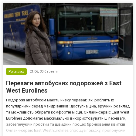
поїздок. Дизайн Velar як філософ...
Реклама
21:06,
30 березня
Переваги автобусних подорожей з East
West Eurolines
Подорожі автобусом мають низку переваг, які роблять їх
популярними серед мандрівників: доступна ціна, зручний розклад
та можливість обирати комфортні місця. Онлайн-сервіс East West
Eurolines допомагає максимально використовувати ці переваги,
забезпечуючи простий та швидкий процес бронювання квитків.
Онлайн-сервіс East West Eurolines спрощує поїздку, пропонуючи