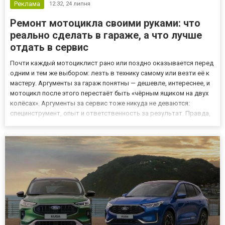
Реклама
12:32,
24 липня
Ремонт мотоцикла своими руками: что
реально сделать в гараже, а что лучше
отдать в сервис
Почти каждый мотоциклист рано или поздно оказывается перед
одним и тем же выбором: лезть в технику самому или везти её к
мастеру. Аргументы за гараж понятны — дешевле, интереснее, и
мотоцикл после этого перестаёт быть «чёрным ящиком на двух
колёсах». Аргументы за сервис тоже никуда не деваются:
специнструмент, опыт и ответственность за результат. Правда,
как обычно, посередине. Есть работы, которые смешно отдавать
на сторону, — их делают за полчаса на ковр...