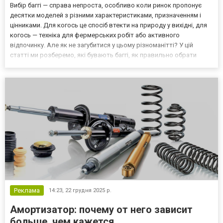
Вибір баггі — справа непроста, особливо коли ринок пропонує
десятки моделей з різними характеристиками, призначенням і
цінниками. Для когось це спосіб втекти на природу у вихідні, для
когось — техніка для фермерських робіт або активного
відпочинку. Але як не загубитися у цьому різноманітті? У цій
статті ми розберемо, які бувають баггі, як правильно обрати
техніку під власні потреби та що обов’язково врахувати перед
покупкою. Якщо вже давно плануєте купити...
Реклама
14:23,
22 грудня 2025 р.
Амортизатор: почему от него зависит
больше, чем кажется