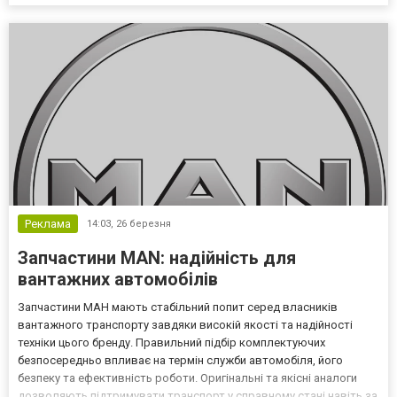
швидке бронювання квитків на Кельн Львів автобус без черг і
зайвих турбот. Чому варто обирати авт...
Реклама
14:03,
26 березня
Запчастини MAN: надійність для
вантажних автомобілів
Запчастини МАН мають стабільний попит серед власників
вантажного транспорту завдяки високій якості та надійності
техніки цього бренду. Правильний підбір комплектуючих
безпосередньо впливає на термін служби автомобіля, його
безпеку та ефективність роботи. Оригінальні та якісні аналоги
дозволяють підтримувати транспорт у справному стані навіть за