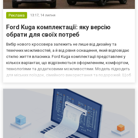
Реклама
13:17,
14 липня
Ford Kuga комплектації: яку версію
обрати для своїх потреб
Вибір нового кросовера залежить не лише від дизайну та
технічних можливостей, а й від рівня оснащення, який відповідає
стилю життя власника. Ford Kuga комплектації представлені у
кількох варіантах, що відрізняються оформленням, комфортом,
технологіями та додатковими можливостями. Модель підходить
для міських поїздок, сімейного використання та подорожей. Щоб
визначити оптимальну версію, варто враховувати власні
потреби, умови експлуатації та очікування від...