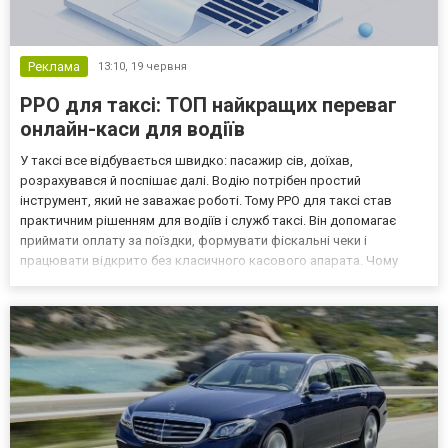
Реклама
13:10,
19 червня
РРО для таксі: ТОП найкращих переваг
онлайн-каси для водіїв
У таксі все відбувається швидко: пасажир сів, доїхав,
розрахувався й поспішає далі. Водію потрібен простий
інструмент, який не заважає роботі. Тому РРО для таксі став
практичним рішенням для водіїв і служб таксі. Він допомагає
приймати оплату за поїздки, формувати фіскальні чеки і
працювати відкрито без класичного касового апарата. Чому
водіям потрібен РРО для таксі? Перевезення пов’язані з
регулярними розрахунками. Якщо водій приймає оплату від
пасажира,...