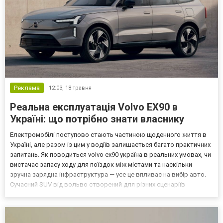
Реклама
12:03,
18 травня
Реальна експлуатація Volvo EX90 в
Україні: що потрібно знати власнику
Електромобілі поступово стають частиною щоденного життя в
Україні, але разом із цим у водіїв залишається багато практичних
запитань. Як поводиться volvo ex90 україна в реальних умовах, чи
вистачає запасу ходу для поїздок між містами та наскільки
зручна зарядна інфраструктура — усе це впливає на вибір авто.
Сучасний SUV від вольво створений для різних сценаріїв
використання, але реальний досвід завжди залежить від стилю
водіння та умов експлуатації. Запас х...