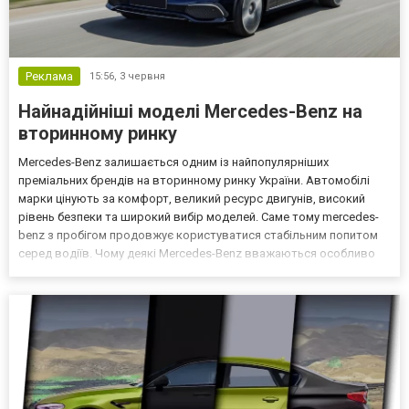
Реклама
15:56,
3 червня
Найнадійніші моделі Mercedes-Benz на
вторинному ринку
Mercedes-Benz залишається одним із найпопулярніших
преміальних брендів на вторинному ринку України. Автомобілі
марки цінують за комфорт, великий ресурс двигунів, високий
рівень безпеки та широкий вибір моделей. Саме тому mercedes-
benz з пробігом продовжує користуватися стабільним попитом
серед водіїв. Чому деякі Mercedes-Benz вважаються особливо
надійними Надійність Mercedes-Benz багато в чому залежить від
покоління, двигуна та якості обслуговування. Основ...