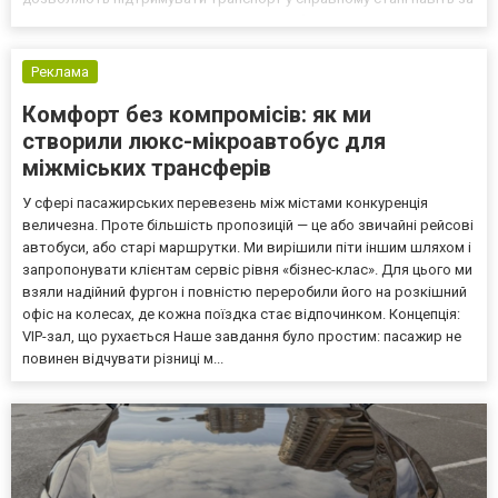
інтенсивної експлуатації. Призначення Обслуговування та ремонт
техніки. Автозапчастини МАН використовуються для п...
Реклама
Комфорт без компромісів: як ми
створили люкс-мікроавтобус для
міжміських трансферів
У сфері пасажирських перевезень між містами конкуренція
величезна. Проте більшість пропозицій — це або звичайні рейсові
автобуси, або старі маршрутки. Ми вирішили піти іншим шляхом і
запропонувати клієнтам сервіс рівня «бізнес-клас». Для цього ми
взяли надійний фургон і повністю переробили його на розкішний
офіс на колесах, де кожна поїздка стає відпочинком. Концепція:
VIP-зал, що рухається Наше завдання було простим: пасажир не
повинен відчувати різниці м...