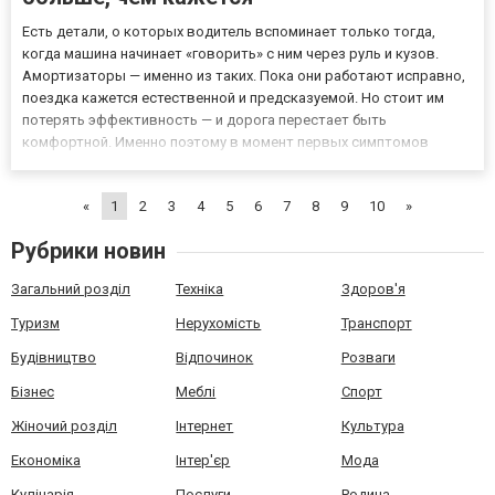
Есть детали, о которых водитель вспоминает только тогда,
когда машина начинает «говорить» с ним через руль и кузов.
Амортизаторы — именно из таких. Пока они работают исправно,
поездка кажется естественной и предсказуемой. Но стоит им
потерять эффективность — и дорога перестает быть
комфортной. Именно поэтому в момент первых симптомов
важно не откладывать решение о покупке и перейти на сайт
https://bestauto.com.ua/amortizator, чтобы вернуть автомобилю
«
1
2
3
4
5
6
7
8
9
10
»
стаби...
Рубрики новин
Загальний розділ
Техніка
Здоров'я
Туризм
Нерухомість
Транспорт
Будівництво
Відпочинок
Розваги
Бізнес
Меблі
Спорт
Жіночий розділ
Інтернет
Культура
Економіка
Інтер'єр
Мода
Кулінарія
Послуги
Родина