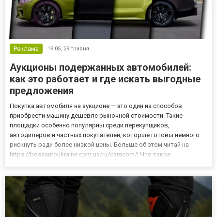
Реклама
19:05,
29 травня
Аукционы подержанных автомобилей:
как это работает и где искать выгодные
предложения
Покупка автомобиля на аукционе — это один из способов
приобрести машину дешевле рыночной стоимости. Такие
площадки особенно популярны среди перекупщиков,
автодилеров и частных покупателей, которые готовы немного
рискнуть ради более низкой цены. Больше об этом читай на
https://bossautoukraine.com.ua/ru/carscom/! Что такое
автомобильные аукционы? Автомобильные аукционы — это
организованные площадки, где машины продаются не по
фиксированной цене, а через тор...