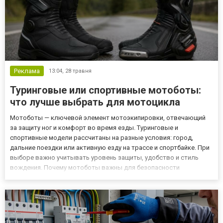
Реклама
13:04,
28 травня
Туринговые или спортивные мотоботы:
что лучше выбрать для мотоцикла
Мотоботы — ключевой элемент мотоэкипировки, отвечающий
за защиту ног и комфорт во время езды. Туринговые и
спортивные модели рассчитаны на разные условия: город,
дальние поездки или активную езду на трассе и спортбайке. При
выборе важно учитывать уровень защиты, удобство и стиль
вождения. Почему мотоботы важны для безопасности
Мотоботы — базовая часть защитного снаряжения, которая
снижает риск травм: защита стопы от ударов и скручивания
фиксация голеностоп...