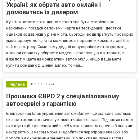
Україні: як обрати авто онлайн і
домовитись із дилером
Купівля нового авто давно перестала бути історією про
нескінченні поїздки салонами, черги на тест-драйв і десятки
однакових дзвінків у різні міста. Сьогодні водії прагнуть прозорих
умов, зрозумілої ціни та можливості порівняти комплектації без
зайвого стресу. Саме тому дедалі популярнішим стає формат,
коли ви спочатку обираєте модель і пропозицію в інтернеті, а
вже потім їдете на конкретний автомобіль. Якщо ваша мета –
купити хюндай офіційний дилер, то най...
Реклама
10:17,
13 січня
Прошивка ЄВРО 2 у спеціалізованому
автосервісі з гарантією
Електронний блок управління автомобілем - це складна система,
яка контролює величезну кількість різних задач. Під час активної
експлуатації, транспортний засіб може працювати нестабільно чи
некоректно. З часом може знадобитися перепрошивка ЕБУ або
роботи з її окремими елементами. До прикладу, дуже частим