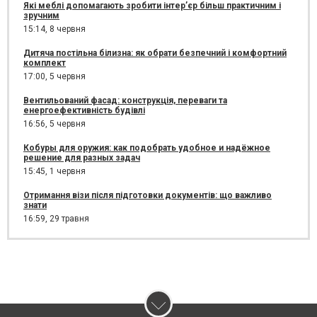
Які меблі допомагають зробити інтер’єр більш практичним і
зручним
15:14,
8 червня
Дитяча постільна білизна: як обрати безпечний і комфортний
комплект
17:00,
5 червня
Вентильований фасад: конструкція, переваги та
енергоефективність будівлі
16:56,
5 червня
Кобуры для оружия: как подобрать удобное и надёжное
решение для разных задач
15:45,
1 червня
Отримання візи після підготовки документів: що важливо
знати
16:59,
29 травня