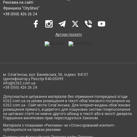
Реклама на сайті
Франшиза "CitySites"
+38 (050) 426 26 24
Автори проєкту
м. Слов’янськ, вул. Банківська, 56, індекс: 84107
Ідентифікатор у Реєстрі R40-05099
info@6262.com.ua
+38 (050) 426 26 24
Допускається цитування матеріалів без отримання попередньої згоди
6262.com.ua за умови розміщення в тексті обов'язкового посилання на
6262.com.ua - Сайт міста Слов'янська. Для інтернет-видань обов'язкове
розміщення прямого, відкритого для пошукових систем гіперпосилання
на цитовані статті не нижче другого абзацу в тексті або в якості джерела.
Порушення виняткових прав переслідується Законом.
Матеріали з плашками «Реклама» чи «Спонсорований контент»
публікуються на правах реклами.
Політика конфіденційності
Правила сайту
Правила