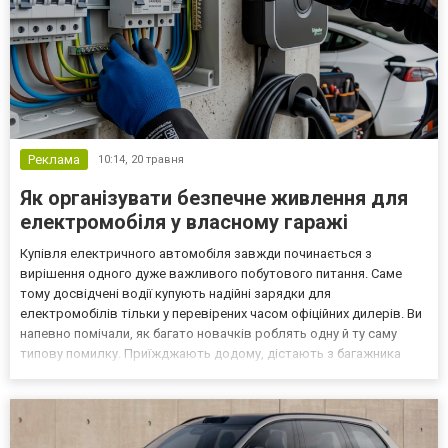
Реклама
10:14,
20 травня
Як організувати безпечне живлення для
електромобіля у власному гаражі
Купівля електричного автомобіля завжди починається з
вирішення одного дуже важливого побутового питання. Саме
тому досвідчені водії купують надійні зарядки для
електромобілів тільки у перевірених часом офіційних дилерів. Ви
напевно помічали, як багато новачків роблять одну й ту саму
типову помилку. Приїжджають додому, дістають з багажника
тоненький комплектний кабель, встромляють його у стару
гаражну розетку і йдуть пити каву. Я вас розумію, адже після
вит...