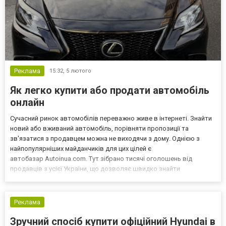
Реклама
15:32,
5 лютого
Як легко купити або продати автомобіль
онлайн
Сучасний ринок автомобілів переважно живе в інтернеті. Знайти
новий або вживаний автомобіль, порівняти пропозиції та
зв'язатися з продавцем можна не виходячи з дому. Однією з
найпопулярніших майданчиків для цих цілей є
автобазар Autoinua.com. Тут зібрано тисячі оголошень від
продавців з усієї України, що дозволяє швидко знайти
оптимальний варіант за технічними параметрами та бюджетом.
Щоб ознайомитись з актуальними пропозиціями,
достатньо переглянути тут к...
Реклама
Зручний спосіб купити офіційний Hyundai в