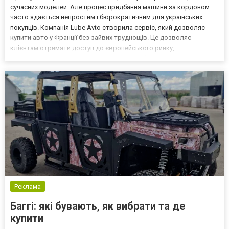
сучасних моделей. Але процес придбання машини за кордоном
часто здається непростим і бюрократичним для українських
покупців. Компанія Lube Avto створила сервіс, який дозволяє
купити авто у Франції без зайвих труднощів. Це дозволяє
клієнтам отримати доступ до європейського ринку,
скористатися вигідними пропозиціями та бути впевненими у
технічній справності. Особливості автомобільного ринку Франції
Розбері...
Реклама
Баггі: які бувають, як вибрати та де
купити