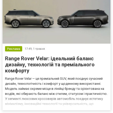
Реклама
17:49,
1 травня
Range Rover Velar: ідеальний баланс
дизайну, технологій та преміального
комфорту
Range Rover Velar — це преміальний SUV, який поєднує сучасний
дизайн, технологічність і комфорт у щоденному використанні.
Модель займає окреме місце в лінійці бренду та орієнтована на
водіїв, які обирають баланс між стилем, статусом і практичністю.
У сегменті люксових кросоверів автомобіль поєднує естетику
мінімалізму, інноваційні технології та універсальність, що
дозволяє використовувати його як у місті, так і для тривалих