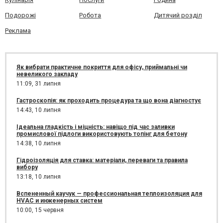
Подорожі
Робота
Дитячий розділ
Реклама
Як вибрати практичне покриття для офісу, приймальні чи
невеликого закладу
11:09,
31 липня
Гастроскопія: як проходить процедура та що вона діагностує
14:43,
10 липня
Ідеальна гладкість і міцність: навіщо під час заливки
промислової підлоги використовують топінг для бетону
14:38,
10 липня
Гідроізоляція для ставка: матеріали, переваги та правила
вибору
13:18,
10 липня
Вспененный каучук — профессиональная теплоизоляция для
HVAC и инженерных систем
10:00,
15 червня