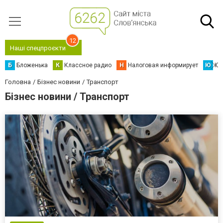
12
Наші спецпроєкти
Б
Бложенька
К
Классное радио
Н
Налоговая информирует
Ю
Юс
Головна
Бізнес новини
Транспорт
Бізнес новини / Транспорт