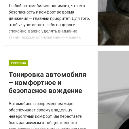
Любой автомобилист понимает, что его
безопасность и комфорт во время
движения — главный приоритет. Для того,
чтобы чувствовать себя на дороге
спокойно, важно уделять внимание
техническому обслуживанию машины.
Своевременное прохождение
диагностики, замена масла и фильтров
необходима каждому авто. Это помогает
поддерживать работоспособность и
Реклама
правильное функционирование всех
Тонировка автомобиля
систем. Но со временем, как и любая
– комфортное и
деталь, двигатель тоже выходит из строя:
появляе...
безопасное вождение
Автомобиль в современном мире
обеспечивает своему владельцу
невероятный комфорт. Вы перестаете
быть зависимым от общественного