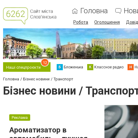
Головна
Нов
Робота
Оголошення
Дові
12
Б
Бложенька
К
Классное радио
Н
Н
Наші спецпроєкти
Головна
Бізнес новини
Транспорт
Бізнес новини / Транспор
Реклама
Ароматизатор в