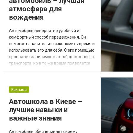
автомобиль – лучшая
атмосфера для
вождения
Автомобиль невероятно удобный и
комфортный способ передвижения. Он
помогает значительно сэкономить время и
использовать его для себя. С его помощью
пропадает зависимость от общественного
транспорта, но в то же время появляется
множество других обязанностей. Если вы
хотите, чтобы каждая поездка доставляла
удовольствие, то необходимо
внимательно следить за качеством
Реклама
работы всех его компонентов. Кроме того,
Автошкола в Киеве –
важным является и создание идеальных
лучшие навыки и
условий в салон...
важные знания
Автомобиль обеспечивает своему