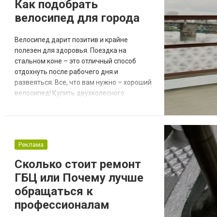
Как подобрать
света LED отличается высокими показате...
велосипед для города
Велосипед дарит позитив и крайне
полезен для здоровья. Поездка на
стальном коне – это отличный способ
отдохнуть после рабочего дня и
развеяться. Все, что вам нужно – хороший
велосипед! Купить двухколесного
стального коня можно у знакомых или по
объявлению в интернете, однако это не
самые лучшие варианты. Во-первых, у
ваших приятелей может и не быть
Реклама
подходящей модели, которую они были бы
готовы продать. Во-вторых, вещи,
Сколько стоит ремонт
приобретенные с рук, часто имеют не с...
ГБЦ или Почему лучше
обращаться к
профессионалам