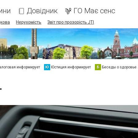
ини
Довідник
ГО Має сенс
дкова
Нерухомість
Звіт про прозорість JTI
алоговая информирует
Ю
Юстиция информирует
Б
Беседы о здоровье
т