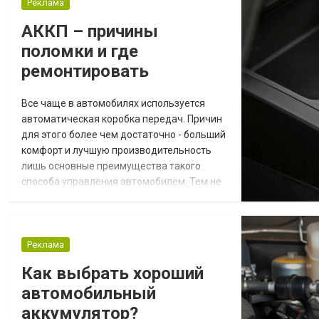
Подобный транспорт выгодно отличается
Реклама
не только своей стоимостью, но и
АККП – причины
качеством, ведь в Соединенных Штатах
поломки и где
очень строго с техническим...
ремонтировать
Все чаще в автомобилях используется
автоматическая коробка передач. Причин
для этого более чем достаточно - больший
комфорт и лучшую производительность
лишь основные преимущества такого
способа управления автомобилем. Тем не
менее даже при существенных
достоинствах данная деталь не
застрахована от поломок, которые чаще
всего возникают в следствии
Реклама
неправильной эксплуатации. Какие
Как выбрать хороший
проблемы возможны и где их лучше всего
автомобильный
заказывать диагностика и ремонт акпп
ра...
аккумулятор?