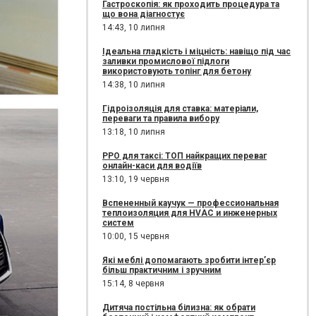
Гастроскопія: як проходить процедура та
що вона діагностує
14:43,
10 липня
Ідеальна гладкість і міцність: навіщо під час
заливки промислової підлоги
використовують топінг для бетону
14:38,
10 липня
Гідроізоляція для ставка: матеріали,
переваги та правила вибору
13:18,
10 липня
РРО для таксі: ТОП найкращих переваг
онлайн-каси для водіїв
13:10,
19 червня
Вспененный каучук — профессиональная
теплоизоляция для HVAC и инженерных
систем
10:00,
15 червня
Які меблі допомагають зробити інтер’єр
більш практичним і зручним
15:14,
8 червня
Дитяча постільна білизна: як обрати