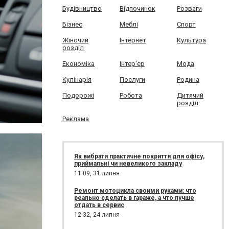
Будівництво
Відпочинок
Розваги
Бізнес
Меблі
Спорт
Жіночий
Інтернет
Культура
розділ
Економіка
Інтер'єр
Мода
Кулінарія
Послуги
Родина
Подорожі
Робота
Дитячий
розділ
Реклама
Як вибрати практичне покриття для офісу,
приймальні чи невеликого закладу
11:09,
31 липня
Ремонт мотоцикла своими руками: что
реально сделать в гараже, а что лучше
отдать в сервис
12:32,
24 липня