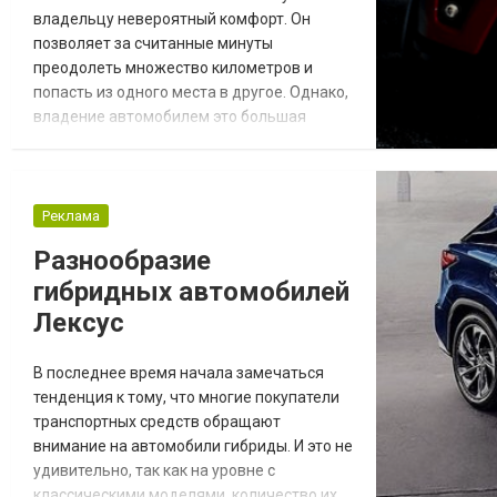
владельцу невероятный комфорт. Он
позволяет за считанные минуты
преодолеть множество километров и
попасть из одного места в другое. Однако,
владение автомобилем это большая
ответственность и поэтому, прежде чем
садиться за руль, каждому потребуется
знать правила дорожного движения,
уметь управлять транспортным средством
Реклама
и получить водительское удостоверение,
Разнообразие
пройдя соответствующие экзамены.
гибридных автомобилей
Самостоятельное обучение в этом воп...
Лексус
В последнее время начала замечаться
тенденция к тому, что многие покупатели
транспортных средств обращают
внимание на автомобили гибриды. И это не
удивительно, так как на уровне с
классическими моделями, количество их