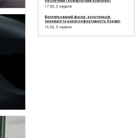
безпечний і комфортний комплект
17:00,
5 червня
Вентильований фасад: конструкція,
переваги та енергоефективність будівлі
16:56,
5 червня