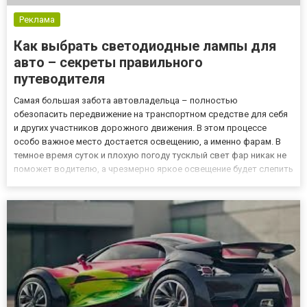
Реклама
Как выбрать светодиодные лампы для
авто – секреты правильного
путеводителя
Самая большая забота автовладельца – полностью
обезопасить передвижение на транспортном средстве для себя
и других участников дорожного движения. В этом процессе
особо важное место достается освещению, а именно фарам. В
темное время суток и плохую погоду тусклый свет фар никак не
поможет водителю, а чрезмерно яркое освещение будет слепить
автомобили встречной полосы. В любой ситуации исходит один
– ДТП, а последствий множество. Исправить подобную
ситуацию...