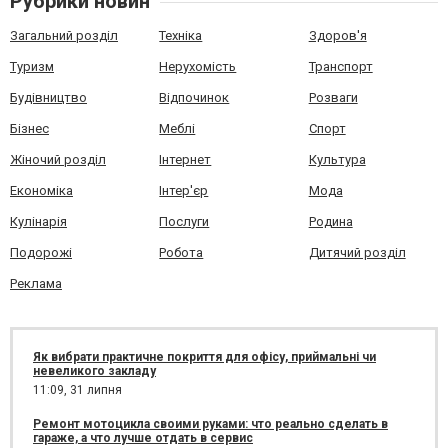
Рубрики новин
Загальний розділ
Техніка
Здоров'я
Туризм
Нерухомість
Транспорт
Будівництво
Відпочинок
Розваги
Бізнес
Меблі
Спорт
Жіночий розділ
Інтернет
Культура
Економіка
Інтер'єр
Мода
Кулінарія
Послуги
Родина
Подорожі
Робота
Дитячий розділ
Реклама
Як вибрати практичне покриття для офісу, приймальні чи
невеликого закладу
11:09,
31 липня
Ремонт мотоцикла своими руками: что реально сделать в
гараже, а что лучше отдать в сервис