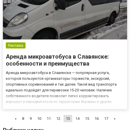
Реклама
Аренда микроавтобуса в Славянске:
особенности и преимущества
Аренда микроавтобуса в Славянске — популярная услуга,
которой пользуются организаторы торжеств, экскурсий,
спортивных соревнований и так далее. Такой вид транспорта
идеально подойдёт для перевозки 15-20 человек. Наличие
собственного водителя позволит легко корректировать
маршрут и передвигаться по территории Украины и других
государств с комфортом. Особенности оказания услуги
Профессиональные перевозчики сдают микроавтобусы в
«
8
9
10
11
12
13
14
15
16
17
»
аренду вместе с шофером. Компл...