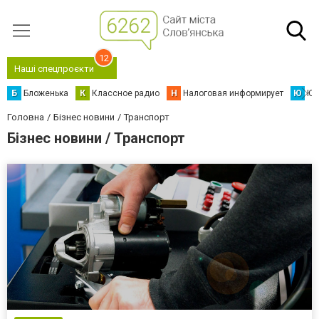
12
Наші спецпроєкти
Б
Бложенька
К
Классное радио
Н
Налоговая информирует
Ю
Юс
Головна
Бізнес новини
Транспорт
Бізнес новини / Транспорт