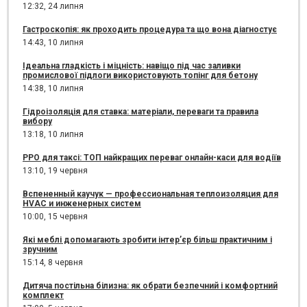
12:32,
24 липня
Гастроскопія: як проходить процедура та що вона діагностує
14:43,
10 липня
Ідеальна гладкість і міцність: навіщо під час заливки
промислової підлоги використовують топінг для бетону
14:38,
10 липня
Гідроізоляція для ставка: матеріали, переваги та правила
вибору
13:18,
10 липня
РРО для таксі: ТОП найкращих переваг онлайн-каси для водіїв
13:10,
19 червня
Вспененный каучук — профессиональная теплоизоляция для
HVAC и инженерных систем
10:00,
15 червня
Які меблі допомагають зробити інтер’єр більш практичним і
зручним
15:14,
8 червня
Дитяча постільна білизна: як обрати безпечний і комфортний
комплект