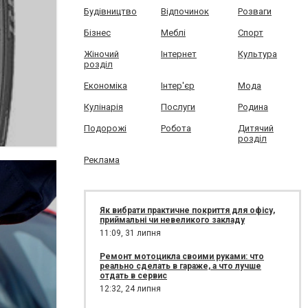
Будівництво
Відпочинок
Розваги
Бізнес
Меблі
Спорт
Жіночий
Інтернет
Культура
розділ
Економіка
Інтер'єр
Мода
Кулінарія
Послуги
Родина
Подорожі
Робота
Дитячий
розділ
Реклама
Як вибрати практичне покриття для офісу,
приймальні чи невеликого закладу
11:09,
31 липня
Ремонт мотоцикла своими руками: что
реально сделать в гараже, а что лучше
отдать в сервис
12:32,
24 липня