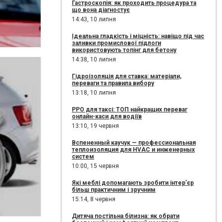
Гастроскопія: як проходить процедура та
що вона діагностує
14:43,
10 липня
Ідеальна гладкість і міцність: навіщо під час
заливки промислової підлоги
використовують топінг для бетону
14:38,
10 липня
Гідроізоляція для ставка: матеріали,
переваги та правила вибору
13:18,
10 липня
РРО для таксі: ТОП найкращих переваг
онлайн-каси для водіїв
13:10,
19 червня
Вспененный каучук — профессиональная
теплоизоляция для HVAC и инженерных
систем
10:00,
15 червня
Які меблі допомагають зробити інтер’єр
більш практичним і зручним
15:14,
8 червня
Дитяча постільна білизна: як обрати