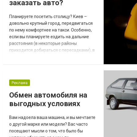
заказать авто?
вызвать эв...
Планируете посетить столицу? Киев –
довольно крупный город, передвигаться
по нему комфортнее на такси. Особенно,
если вы планируете ездить на дальние
расстояния (в некоторые районы
приходится добираться с пересадками), в
час-пик. Лучше заранее выбрать, какой
службой такси будете пользоваться. Тем
более что машина понадобиться уже у
выхода с вокзала, чтобы быстро добраться
Реклама
до отеля или арендованной квартиры.
Преимущества «Экспресс Такси» Многие
Обмен автомобиля на
киевляне пол...
выгодных условиях
Вам надоела ваша машина, и вы мечтаете
о другой марке или модели? Вас часто
посещают мысли о том, что было бы