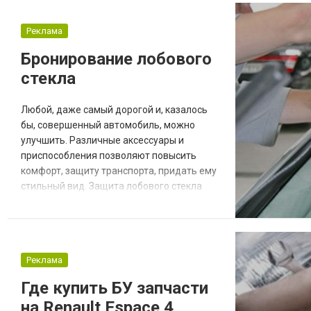
исполнительный механизм. Запрос
коробка отбора мощности купить поможет
Реклама
отыскать подходящее место для выбора
Бронирование лобового
идеальной модели под конкретные
стекла
характеристики. Основные нюансы исп...
Любой, даже самый дорогой и, казалось
бы, совершенный автомобиль, можно
улучшить. Различные аксессуары и
приспособления позволяют повысить
комфорт, защиту транспорта, придать ему
стильный вид. Защита лобового стекла
пленкой – одна из услуг, которая делает
автомобиль надежнее. Почему нужно
защищать лобовое стекло? На эту часть
автомобиля приходятся механические
Реклама
нагрузки. Дороги находятся в плохом
состоянии. Довольно часто щебенка
Где купить БУ запчасти
вылетает из-под колес двига...
на Renault Espace 4