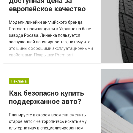
доступная цена за
европейское качество
Модели линейки английского бренда
Premiorri производятся в Украине на базе
завода Росава. Линейка пользуется
заслуженной популярностью, потому что
это шины с хорошими эксплуатационными
свойствами. Покрышки Premiorri
представляют собой недорогой продукт
бренда из Англии, характеризуются
износостойкостью и европейским
качеством. В числе преимуществ
Реклама
покрышек https://rosava.com/ru/premiorri:
Как безопасно купить
долго служат; хорошо сопротивляются
поддержанное авто?
агрессивным средам; низкая шумнос...
Планируете в скором времени сменить
старое авто? Не торопитесь искать ему
альтернативу в специализированном