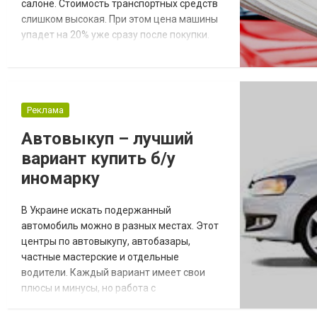
салоне. Стоимость транспортных средств
слишком высокая. При этом цена машины
упадет на 20% уже сразу после покупки.
Это не самое рентабельное вложение
средств. Гораздо выгоднее приобрести
автомобиль с пробегом в хорошем
состоянии. С поиском транспорта поможет
Реклама
компания Motorscout – переходите по
ссылке https://motorscout.com.ua, чтобы
Автовыкуп – лучший
узнать больше о...
вариант купить б/у
иномарку
В Украине искать подержанный
автомобиль можно в разных местах. Этот
центры по автовыкупу, автобазары,
частные мастерские и отдельные
водители. Каждый вариант имеет свои
плюсы и минусы, но работа с
коммерческой организацией – это