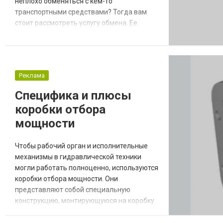
неплохо обменяться с кем-то
транспортными средствами? Тогда вам
стоит рассмотреть услугу обмена. Ее
преимущество заключается в том, что вы
можете поменяться ключ в ключ, или же
доплатить определенную сумму, но
получить комфортное и престижное авто
Реклама
на класс выше. В чем плюсы процедуры
Многие украинские граждане охотно идут
Специфика и плюсы
на данную сделку. Это обус...
коробки отбора
мощности
Чтобы рабочий орган и исполнительные
механизмы в гидравлической техники
могли работать полноценно, используются
коробки отбора мощности. Они
представляют собой специальную
конструкцию, монтирующуюся на коробку
передач. Благодаря ей осуществляется
переход определенной доли мощности на