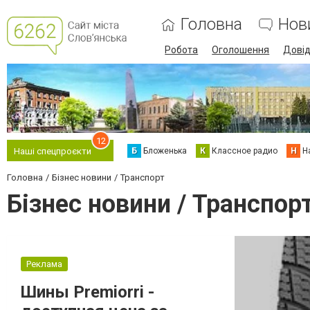
Головна
Нов
Робота
Оголошення
Дові
12
Б
Бложенька
К
Классное радио
Н
Н
Наші спецпроєкти
Головна
Бізнес новини
Транспорт
Бізнес новини / Транспор
Реклама
Шины Premiorri -