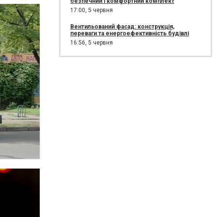
безпечний і комфортний комплект
17:00,
5 червня
Вентильований фасад: конструкція,
переваги та енергоефективність будівлі
16:56,
5 червня