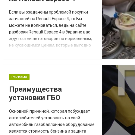
Если вы озадачены проблемой покупки
запчастей на Renault Espace 4, то Вы
можете не волноваться, ведь на сайте
разборки Renault Espace 4 в Украине вас
ждут сотни автотоваров по нормальным,
не кусающимся ценам, которые выгодно
сэкономят Ваш бюджет. На страницах
интернет-маркета продаются и новые, и б/
у запчасти для большого ряда иномарок.
Поскольку авторазборка представляет
Реклама
запчасти для широкого ряда европейских
и азиатских машин, то проще будет
Преимущества
написать в п...
установки ГБО
Основной причиной, которая побуждает
автолюбителей установить на свой
автомобиль газобаллонное оборудование
является стоимость бензина и защита