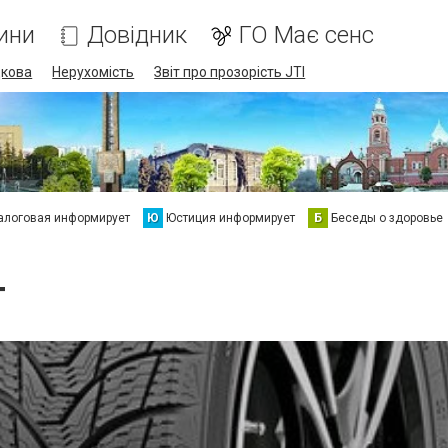
ини
Довідник
ГО Має сенс
дкова
Нерухомість
Звіт про прозорість JTI
алоговая информирует
Ю
Юстиция информирует
Б
Беседы о здоровье
т