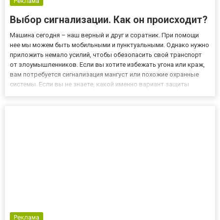
Реклама
Выбор сигнализации. Как он происходит?
Машина сегодня – наш верный и друг и соратник. При помощи
нее мы можем быть мобильными и пунктуальными. Однако нужно
приложить немало усилий, чтобы обезопасить свой транспорт
от злоумышленников. Если вы хотите избежать угона или краж,
вам потребуется сигнализация мангуст или похожие охранные
системы. Если вы не знаете, какой именно вариант защиты
выбрать – то этот материал для вас. Автосигнализации бывают
трех видов – 1-сторонние и 2-сторонние и те, что св...
Реклама