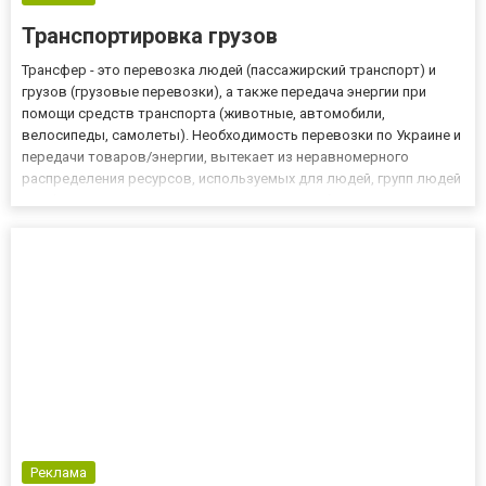
Транспортировка грузов
Трансфер - это перевозка людей (пассажирский транспорт) и
грузов (грузовые перевозки), а также передача энергии при
помощи средств транспорта (животные, автомобили,
велосипеды, самолеты). Необходимость перевозки по Украине и
передачи товаров/энергии, вытекает из неравномерного
распределения ресурсов, используемых для людей, групп людей
и рабочих мест. Транспортировка возможна благодаря
существованию транспортной инфраструктуры (дорог,
железных дорог, судох...
Реклама