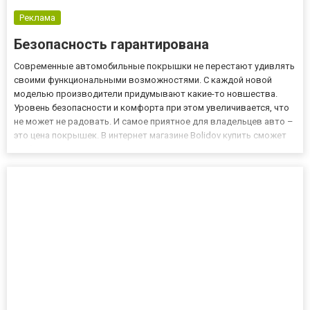
Реклама
Безопасность гарантирована
Современные автомобильные покрышки не перестают удивлять
своими функциональными возможностями. С каждой новой
моделью производители придумывают какие-то новшества.
Уровень безопасности и комфорта при этом увеличивается, что
не может не радовать. И самое приятное для владельцев авто –
это цена покрышек. В интернет магазине Bolidov купить сможет
любой наш посетитель. Производители шин предлагают стать
владельцем высококачественной резины с великолепными
эксп...