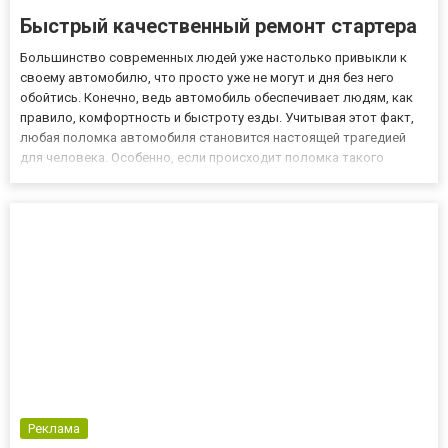
Быстрый качественный ремонт стартера
Большинство современных людей уже настолько привыкли к
своему автомобилю, что просто уже не могут и дня без него
обойтись. Конечно, ведь автомобиль обеспечивает людям, как
правило, комфортность и быстроту езды. Учитывая этот факт,
любая поломка автомобиля становится настоящей трагедией
для человека. Особенно, если происходит поломка такого
важного узла в автомобиле, как стартер. Ведь, в таком случае,
автомобиль просто отказывает в езде. Поэтому, как правил...
Реклама