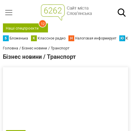
12
Наші спецпроєкти
Б
Бложенька
К
Классное радио
Н
Налоговая информирует
Ю
Юс
Головна
Бізнес новини
Транспорт
Бізнес новини / Транспорт