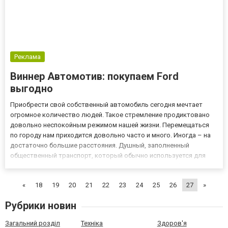
Реклама
Виннер Автомотив: покупаем Ford
выгодно
Приобрести свой собственный автомобиль сегодня мечтает
огромное количество людей. Такое стремление продиктовано
довольно неспокойным режимом нашей жизни. Перемещаться
по городу нам приходится довольно часто и много. Иногда – на
достаточно большие расстояния. Душный, заполненный
общественный транспорт, который обычно используется для
этих целей, не придает никому бодрости. Поэтому добраться до
места назначения, сохранив свежий вид, удается редко. Итак, с
«
18
19
20
21
22
23
24
25
26
27
»
те...
Рубрики новин
Загальний розділ
Техніка
Здоров'я