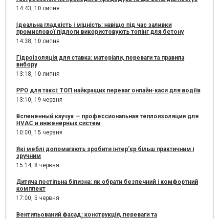
14:43,
10 липня
Ідеальна гладкість і міцність: навіщо під час заливки
промислової підлоги використовують топінг для бетону
14:38,
10 липня
Гідроізоляція для ставка: матеріали, переваги та правила
вибору
13:18,
10 липня
РРО для таксі: ТОП найкращих переваг онлайн-каси для водіїв
13:10,
19 червня
Вспененный каучук — профессиональная теплоизоляция для
HVAC и инженерных систем
10:00,
15 червня
Які меблі допомагають зробити інтер’єр більш практичним і
зручним
15:14,
8 червня
Дитяча постільна білизна: як обрати безпечний і комфортний
комплект
17:00,
5 червня
Вентильований фасад: конструкція, переваги та