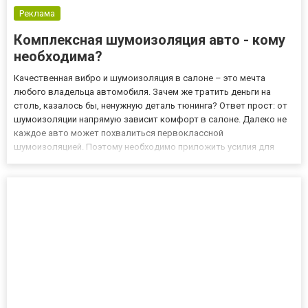
Реклама
Комплексная шумоизоляция авто - кому
необходима?
Качественная вибро и шумоизоляция в салоне – это мечта
любого владельца автомобиля. Зачем же тратить деньги на
столь, казалось бы, ненужную деталь тюнинга? Ответ прост: от
шумоизоляции напрямую зависит комфорт в салоне. Далеко не
каждое авто может похвалиться первоклассной
шумоизоляцией. Поэтому необходимо приложить усилия для
устранения данного недостатка. Основное правило, которого
стоит придерживаться при выполнении работ по шумоизоляции
автомобиля –...