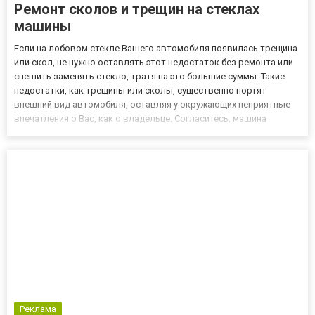
Ремонт сколов и трещин на стеклах
машины
Если на лобовом стекле Вашего автомобиля появилась трещина
или скол, не нужно оставлять этот недостаток без ремонта или
спешить заменять стекло, тратя на это большие суммы. Такие
недостатки, как трещины или сколы, существенно портят
внешний вид автомобиля, оставляя у окружающих неприятные
впечатления о Вас, как о владельце. Согласитесь, машина
должна выглядеть красивой и ухоженной, несмотря на то, какой
она марки. Благодаря нашей Детейлинг студии http://ww...
Реклама