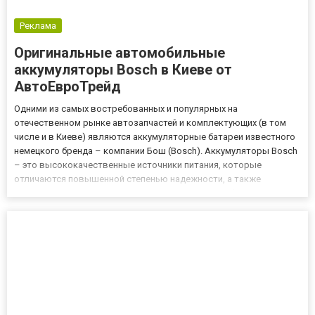
Реклама
Оригинальные автомобильные
аккумуляторы Bosch в Киеве от
АвтоЕвроТрейд
Одними из самых востребованных и популярных на
отечественном рынке автозапчастей и комплектующих (в том
числе и в Киеве) являются аккумуляторные батареи известного
немецкого бренда – компании Бош (Bosch). Аккумуляторы Bosch
– это высококачественные источники питания, которые
отличаются повышенной степенью надежности, а также
продолжительным сроком эксплуатации и могут быть
установлены практически на все модели современных
автомобилей как отечественного, та...