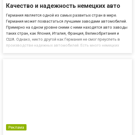
Качество и надежность немецких авто
Германия является одной из самых развитых стран в мире.
Германия может похвастаться лучшими заводами автомобилей.
Примерно на одном уровне сними с ними находятся авто заводы
таких стран, как Япония, Италия, Франция, Великобритания и
США. Однако, никто другой как Германия не смог преуспеть в
производстве надежных автомобилей. Есть много немецких
марок, о которых слышал каждый из нас. Это такие имена, как
Audi, Mercedes Benz, BMW, Volkswagen, Opel и Porsche....
Реклама