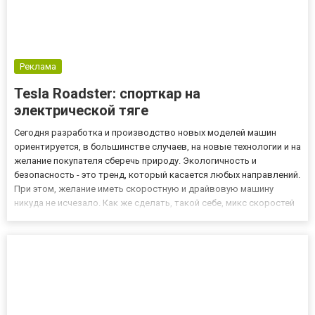
Реклама
Tesla Roadster: спорткар на
электрической тяге
Сегодня разработка и производство новых моделей машин
ориентируется, в большинстве случаев, на новые технологии и на
желание покупателя сберечь природу. Экологичность и
безопасность - это тренд, который касается любых направлений.
При этом, желание иметь скоростную и драйвовую машину
никуда не исчезало. Как же сделать, такой себе, микс скоростей
и энергетической экономичности? Решением такого вопроса
занялась калифорнийская компания Tesla Motors. Революцио...