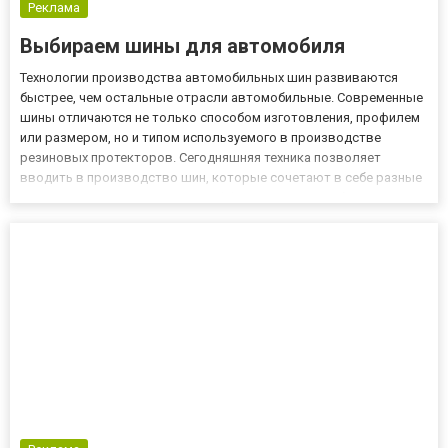
Реклама
Выбираем шины для автомобиля
Технологии производства автомобильных шин развиваются
быстрее, чем остальные отрасли автомобильные. Современные
шины отличаются не только способом изготовления, профилем
или размером, но и типом используемого в производстве
резиновых протекторов. Сегодняшняя техника позволяет
вводить в производство шин, которые сочетают в себе разные
характеристики. При помощи дифференциация по объему
резиновой смеси и типов протектора по противоположным
сторонам шины, мож...