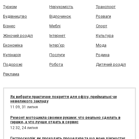
Туризм
Нерухомість
Транспорт
Будівництво
Відпочинок
Розваги
Бізнес
Меблі
Спорт
Жіночий розділ
Інтернет
Культура
Економіка
Інтер'єр
Мода
Кулінарія
Послуги
Родина
Подорожі
Робота
Дитячий розділ
Реклама
Як вибрати практичне покриття для офісу, приймальні чи
невеликого закладу
11:09,
31 липня
Ремонт мотоцикла своими руками: что реально сделать в
гараже, а что лучше отдать в сервис
12:32,
24 липня
Гастроскопія: як проходить процедура та що вона діагностує