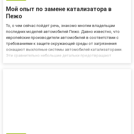
Мой опыт по замене катализатора в
Пежо
То, о чем сейчас пойдет речь, знакомо многим владельцам
последних моделей автомобилей Пежо. Давно известно, что
европейские производители автомобилей в соответствии с
требованиями к защите окружающей среды от загрязнения
оснащают выхлопные системы автомобилей катализаторами.
Эти сравнительно небольшие детальки предотвращают
попадание в атмосферу вредных частиц из выхлопных газов
автомобиля. Идея вроде бы благородная и никто не поспорит, но
эта забота об эк...