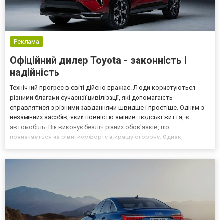
Реклама
Офіційний дилер Toyota - законність і
надійність
Технічний прогрес в світі дійсно вражає. Люди користуються
різними благами сучасної цивілізації, які допомагають
справлятися з різними завданнями швидше і простіше. Одним з
незамінних засобів, який повністю змінив людські життя, є
автомобіль. Він виконує безліч різних обов'язків, що
позначається на рівні комфорту в кращу сторону. Однак,
придбання автомобіля, незважаючи, на його поширеність,
завдання не з простих. Головну особливість в цьому питанні
відігра...