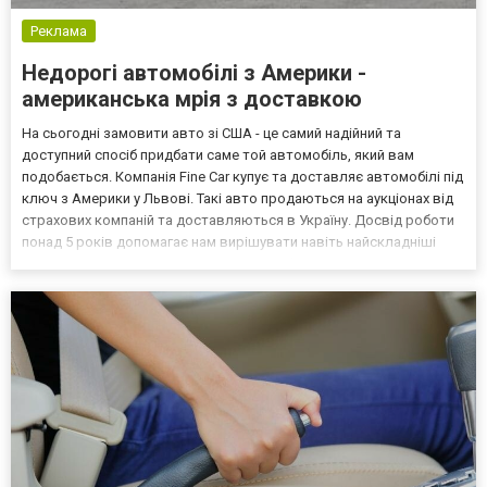
Реклама
Недорогі автомобілі з Америки -
американська мрія з доставкою
На сьогодні замовити авто зі США - це самий надійний та
доступний спосіб придбати саме той автомобіль, який вам
подобається. Компанія Fine Car купує та доставляє автомобілі під
ключ з Америки у Львові. Такі авто продаються на аукціонах від
страхових компаній та доставляються в Україну. Досвід роботи
понад 5 років допомагає нам вирішувати навіть найскладніші
завдання покупців. Більш детальнішу інформацію про доставку
автомобілів зі США можна отримати на сай...