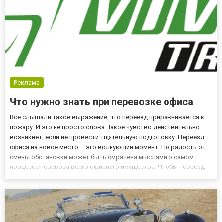
Реклама
Что нужно знать при перевозке офиса
Все слышали такое выражение, что переезд приравнивается к
пожару. И это не просто слова. Такое чувство действительно
возникнет, если не провести тщательную подготовку. Переезд
офиса на новое место – это волнующий момент. Но радость от
смены обстановки может быть омрачена мыслями о самом
процессе перевоза всего офисного имущества. Чтобы переезд
не вспоминался впоследствии как страшный сон, к нему нужно
подготовиться заблаговременно. И первое, что нужно сдел...