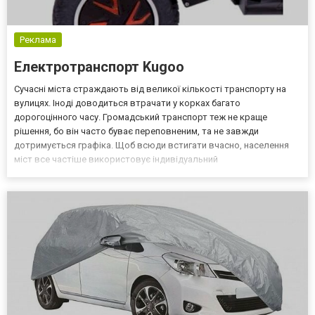
Реклама
Електротранспорт Kugoo
Сучасні міста страждають від великої кількості транспорту на
вулицях. Іноді доводиться втрачати у корках багато
дорогоцінного часу. Громадський транспорт теж не краще
рішення, бо він часто буває переповненим, та не завжди
дотримується графіка. Щоб всюди встигати вчасно, населення
міст все частіше використовує індивідуальний
електротранспорт. Китайська компанія Jlong спеціалізується на
його виробництві. Її продукція відома у світі під брендом Kugoo.
Офіційн...