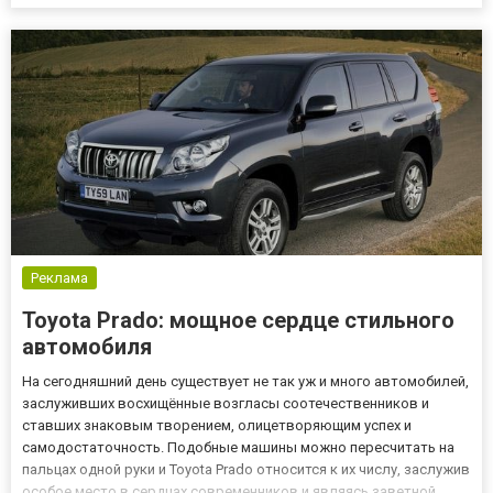
проводить нужные диагностические проверки, в процессе
которых можно выявить и предотвратить разные проблемы и
даже неполадки в с...
Реклама
Toyota Prado: мощное сердце стильного
автомобиля
На сегодняшний день существует не так уж и много автомобилей,
заслуживших восхищённые возгласы соотечественников и
ставших знаковым творением, олицетворяющим успех и
самодостаточность. Подобные машины можно пересчитать на
пальцах одной руки и Toyota Prado относится к их числу, заслужив
особое место в сердцах современников и являясь заветной