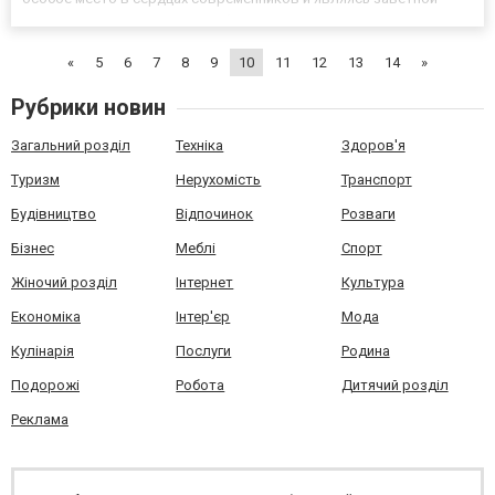
мечтой очень многих автолюбителей. Сила и уверенность, напор
и смелость, масштабность и неповторимость – все эти эпит...
«
5
6
7
8
9
10
11
12
13
14
»
Рубрики новин
Загальний розділ
Техніка
Здоров'я
Туризм
Нерухомість
Транспорт
Будівництво
Відпочинок
Розваги
Бізнес
Меблі
Спорт
Жіночий розділ
Інтернет
Культура
Економіка
Інтер'єр
Мода
Кулінарія
Послуги
Родина
Подорожі
Робота
Дитячий розділ
Реклама