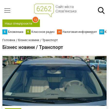
12
Наші спецпроєкти
Б
Бложенька
К
Классное радио
Н
Налоговая информирует
Ю
Юс
Головна
Бізнес новини
Транспорт
Бізнес новини / Транспорт