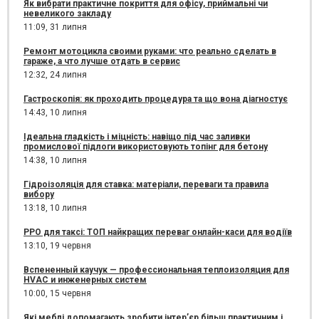
Як вибрати практичне покриття для офісу, приймальні чи
невеликого закладу
11:09,
31 липня
Ремонт мотоцикла своими руками: что реально сделать в
гараже, а что лучше отдать в сервис
12:32,
24 липня
Гастроскопія: як проходить процедура та що вона діагностує
14:43,
10 липня
Ідеальна гладкість і міцність: навіщо під час заливки
промислової підлоги використовують топінг для бетону
14:38,
10 липня
Гідроізоляція для ставка: матеріали, переваги та правила
вибору
13:18,
10 липня
РРО для таксі: ТОП найкращих переваг онлайн-каси для водіїв
13:10,
19 червня
Вспененный каучук — профессиональная теплоизоляция для
HVAC и инженерных систем
10:00,
15 червня
Які меблі допомагають зробити інтер’єр більш практичним і