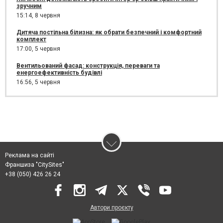
зручним
15:14,
8 червня
Дитяча постільна білизна: як обрати безпечний і комфортний
комплект
17:00,
5 червня
Вентильований фасад: конструкція, переваги та
енергоефективність будівлі
16:56,
5 червня
Реклама на сайті
Франшиза "CitySites"
+38 (050) 426 26 24
Автори проєкту