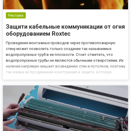
Реклама
Защити кабельные коммуникации от огня
оборудованием Roxtec
Проведение монтажных проводов через противопожарную
стену может позволить только создание так называемых
водопропускных труб в ее плоскости. Стоит отметить, что
водопропускные трубы не являются обычными отверстиями. Их
наличие напрямую мешает возведению стен и потолков, поэтому
так важна их продуманная конструкция и защита, которую
возможно обеспечить с продукцией компании Roxtec, перейдя по
ссылке https://roxtec.com.ua/ru/produkt/vzryvozashchita.
Неверное...