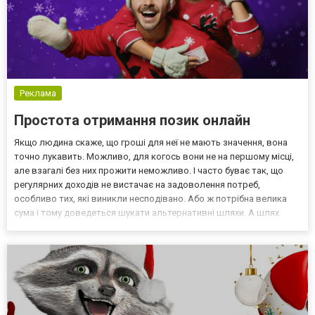
Реклама
Простота отримання позик онлайн
Якщо людина скаже, що гроші для неї не мають значення, вона
точно лукавить. Можливо, для когось вони не на першому місці,
але взагалі без них прожити неможливо. І часто буває так, що
регулярних доходів не вистачає на задоволення потреб,
особливо тих, які виникли несподівано. Або ж потрібна велика
сума і тому доведеться шукати альтернативні шляхи. А шлях
насправді, один - оформити кредит онлайн і зробити сьогодні це
абсолютно нескладно. Великі гроші там не...