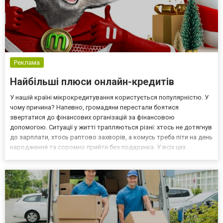
Реклама
Найбільші плюси онлайн-кредитів
У нашій країні мікрокредитування користується популярністю. У
чому причина? Напевно, громадяни перестали боятися
звертатися до фінансових організацій за фінансовою
допомогою. Ситуації у житті трапляються різні: хтось не дотягнув
до зарплати, хтось раптово захворів, а комусь треба піти на день
народження та соромно прийти без подарунка. У всіх цих
випадках можна взяти кредит онлайн. У деяких ситуаціях вони
справді рятують. Переваги онлайн-кредитів Насампере...