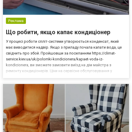
Реклама
Що робити, якщо капає кондиціонер
У процесі роботи спліт-системи утворюється конденсат, який
має виводитися надвір. Якщо з приладу почала капати вода, це
свідчить про збой. Пройшовши за посиланням https://climat-
service.kiev.ua/uk/polomki-kondicionera/kapaet-voda-iz-
kondicionera, ви зможете замовити виїзд на дім майстра з
ремонту кондиціонерів. Ціни на сервісне обслуговування у
компанії Climat-service вас приємно здивують. Режим роботи: пн.-
нд. 8:00-21:00. Основні причини неполадок та як ї...