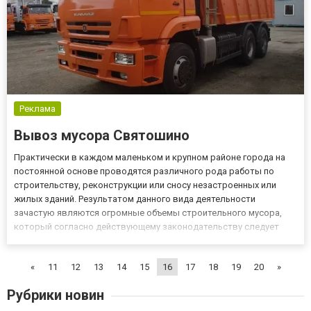
Реклама
Вывоз мусора Святошино
Практически в каждом маленьком и крупном районе города на
постоянной основе проводятся различного рода работы по
строительству, реконструкции или сносу незастроенных или
жилых зданий. Результатом данного вида деятельности
зачастую являются огромные объемы строительного мусора,
который согласно действующему законодательству следует
правильно утилизировать. Организация вывоза мусора Для
того, чтобы утилизация строительных отходов проводилась в
«
11
12
13
14
15
16
17
18
19
20
»
соответствии с...
Рубрики новин