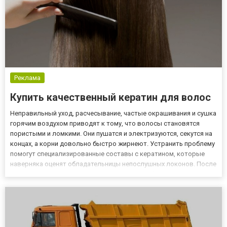
Реклама
Купить качественный кератин для волос
Неправильный уход, расчесывание, частые окрашивания и сушка
горячим воздухом приводят к тому, что волосы становятся
пористыми и ломкими. Они пушатся и электризуются, секутся на
концах, а корни довольно быстро жирнеют. Устранить проблему
помогут специализированные составы с кератином, которые
наверняка оценят обладательницы непослушных локонов. После
выполнения процедуры волосы становятся блестящими,
рассыпчатыми и не путаются. Добиться такого эффекта помож...