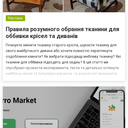
Реклама
Правила розумного обрання тканини для
оббивки крісел та диванів
Плануєте змінити тканину старого крісла, шукаєте тканину для
свого майбутнього дивана або хочете повністю переглянути
оздоблення кімнати? Як вибрати підходящу меблеву тканину? Які
тканини для оббивки підходять для сидінь? В цій статті ми
спробуємо провести експерименти, тести та детально оглянути
найбільш якісні та популярні варіанти. І в результаті визначити
полотна, що найбільше підходять для зовнішньої оббивки
диванів та крісел. Почніть із постановки пр...