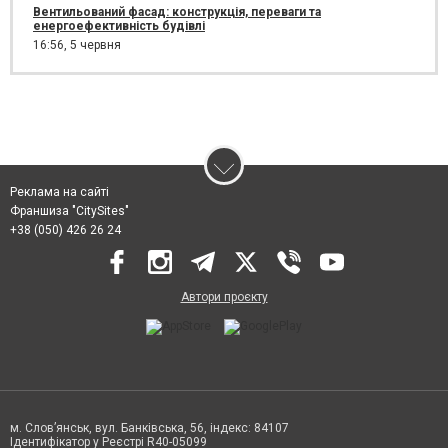
Вентильований фасад: конструкція, переваги та
енергоефективність будівлі
16:56,
5 червня
Реклама на сайті
Франшиза "CitySites"
+38 (050) 426 26 24
Автори проєкту
м. Слов’янськ, вул. Банківська, 56, індекс: 84107
Ідентифікатор у Реєстрі R40-05099