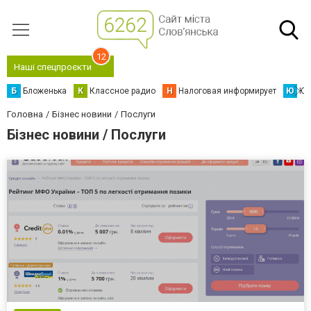
12
Наші спецпроєкти
Б
Бложенька
К
Классное радио
Н
Налоговая информирует
Ю
Юс
Головна
Бізнес новини
Послуги
Бізнес новини / Послуги