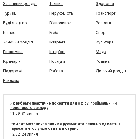
Загальний розділ
Техніка
Здоров'я
Туризм
Нерухомість
Транспорт
Будівництво
Відпочинок
Розваги
Бізнес
Меблі
Спорт
Жіночий розділ
Інтернет
Культура
Економіка
Інтер'єр
Мода
Кулінарія
Послуги
Родина
Подорожі
Робота
Дитячий розділ
Реклама
Як вибрати практичне покриття для офісу, приймальні чи
невеликого закладу
11:09,
31 липня
Ремонт мотоцикла своими руками: что реально сделать в
гараже, а что лучше отдать в сервис
12:32,
24 липня