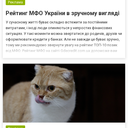
Реклама
Рейтинг МФО України в зручному вигляді
У сучасному житті буває складно встежити за постійними
витратами, і іноді люди опиняються у непростих фінансових
ситуаціях. У такі моменти можна звертатися до родичів, друзів чи
оформлювати кредити у банках. Але не завжди це буває зручно,
тому ми рекомендуємо звернути увагу на рейтинг ТОП-10 позик
від МФО. Рейтинг МФО на сайті Gdecredit.com.ua допоможе вам
швидко знайти найкращу компанію, яка пропонує вигідно
отримати гроші в борг. Наш рейтинг МФО зажди ак...