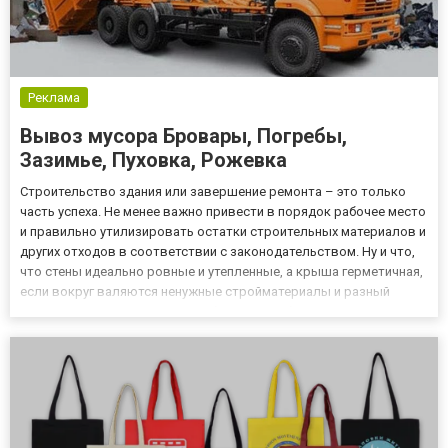
Реклама
Вывоз мусора Бровары, Погребы,
Зазимье, Пуховка, Рожевка
Строительство здания или завершение ремонта – это только
часть успеха. Не менее важно привести в порядок рабочее место
и правильно утилизировать остатки строительных материалов и
других отходов в соответствии с законодательством. Ну и что,
что стены идеально ровные и утепленные, а крыша герметичная,
если вокруг валяются ненужные стройматериалы и разный
мусор. Остатки пенопласта, рубероида, щебня, мусора или
земляных куч от земляных работ не только не эстет...