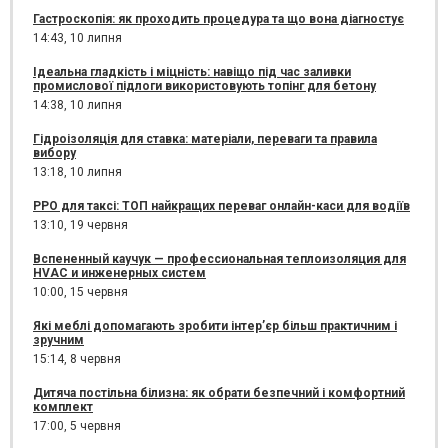
Гастроскопія: як проходить процедура та що вона діагностує
14:43,
10 липня
Ідеальна гладкість і міцність: навіщо під час заливки
промислової підлоги використовують топінг для бетону
14:38,
10 липня
Гідроізоляція для ставка: матеріали, переваги та правила
вибору
13:18,
10 липня
РРО для таксі: ТОП найкращих переваг онлайн-каси для водіїв
13:10,
19 червня
Вспененный каучук — профессиональная теплоизоляция для
HVAC и инженерных систем
10:00,
15 червня
Які меблі допомагають зробити інтер’єр більш практичним і
зручним
15:14,
8 червня
Дитяча постільна білизна: як обрати безпечний і комфортний
комплект
17:00,
5 червня