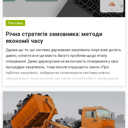
Реклама
Річна стратегія замовника: методи
економії часу
Дарма що те, що система державних закупівель існує вже досить
давно, клієнти все ще мають багато проблем щодо етапу
планування. Деякі держоргани не включають планування у свої
процедури закупівель, тому інколи порушують закон «Про
публічні закупівлі», забуваючи оновлювати систему новою
інформацією. Інше питання, що такий спосіб робить проведення
тендерів значно менш ефективним. Отже, які проблеми можуть
виникнути під час створення річного плану та як їх ун...