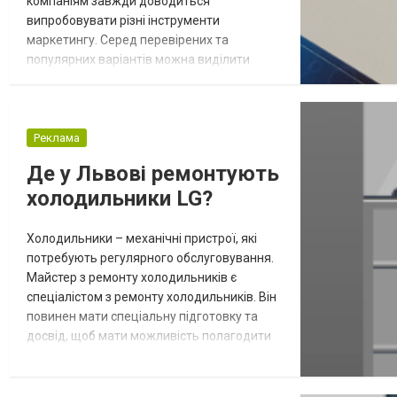
компаніям завжди доводиться
випробовувати різні інструменти
маркетингу. Серед перевірених та
популярних варіантів можна виділити
наліпки. Вони відрізняються креативним
дизайном та завжди привертають увагу
покупців. Якщо ви вирішили
використовувати поліграфію у своїх
Реклама
рекламних кампаніях, то друк наліпок
Де у Львові ремонтують
стане дуже вдалим, ефективним рішенням.
холодильники LG?
Які головні плюси використання цього
виду...
Холодильники – механічні пристрої, які
потребують регулярного обслуговування.
Майстер з ремонту холодильників є
спеціалістом з ремонту холодильників. Він
повинен мати спеціальну підготовку та
досвід, щоб мати можливість полагодити
холодильник. Ваш холодильники LG
вийшов з ладу і ви не знаєте де у Львові
знайти надійного майстра? У такому разі