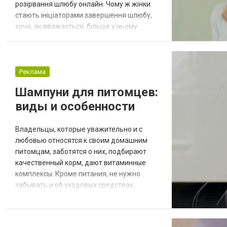
розірвання шлюбу онлайн. Чому ж жінки
стають ініціаторами завершення шлюбу,
хоча, як вважається, більше у ньому
зацікавлені? Експерти називають п'ять
можливих причин. 1. Впевненість у
власному майбутньому У наші дні жінка,
втративши статус заміжньої, значно
Реклама
менше боїться залишитися без засобів для
Шампуни для питомцев:
існування, ніж раніше. Вона краще захи...
виды и особенности
Владельцы, которые уважительно и с
любовью относятся к своим домашним
питомцам, заботятся о них, подбирают
качественный корм, дают витаминные
комплексы. Кроме питания, не нужно
забывать и об уходовых средствах,
которые позволят качественно провести
гигиенические процедуры. Их без проблем
можно приобрести в зоомагазине Сытая