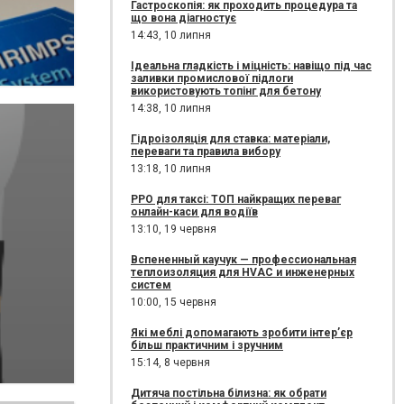
Гастроскопія: як проходить процедура та
що вона діагностує
14:43,
10 липня
Ідеальна гладкість і міцність: навіщо під час
заливки промислової підлоги
використовують топінг для бетону
14:38,
10 липня
Гідроізоляція для ставка: матеріали,
переваги та правила вибору
13:18,
10 липня
РРО для таксі: ТОП найкращих переваг
онлайн-каси для водіїв
13:10,
19 червня
Вспененный каучук — профессиональная
теплоизоляция для HVAC и инженерных
систем
10:00,
15 червня
Які меблі допомагають зробити інтер’єр
більш практичним і зручним
15:14,
8 червня
Дитяча постільна білизна: як обрати