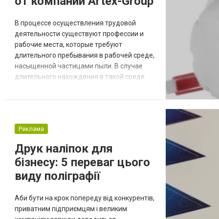
от компании Artex-Group
В процессе осуществления трудовой
деятельности существуют профессии и
рабочие места, которые требуют
длительного пребывания в рабочей среде,
насыщенной частицами пыли. В случае
длительного нахождения в такой среде
работника без средств индивидуальной
защиты, возможно внезапное ухудшение
здоровья, а в дальнейшей перспективе -
наступление профессионального
Реклама
заболевания. Для минимизации рисков
заболевания и защиты работника
Друк наліпок для
необходимо респираторная маска купи...
бізнесу: 5 переваг цього
виду поліграфії
Аби бути на крок попереду від конкурентів,
приватним підприємцям і великим