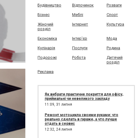
Будівництво
Відпочинок
Розваги
Бізнес
Меблі
Спорт
Жіночий
Інтернет
Культура
розділ
Економіка
Інтер'єр
Мода
Кулінарія
Послуги
Родина
Подорожі
Робота
Дитячий
розділ
Реклама
Як вибрати практичне покриття для офісу,
приймальні чи невеликого закладу
11:09,
31 липня
Ремонт мотоцикла своими руками: что
реально сделать в гараже, а что лучше
отдать в сервис
12:32,
24 липня