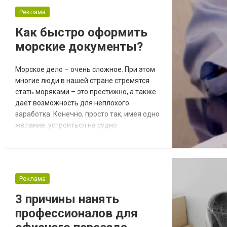
Морда. Кошки отлично самостоятельно
Реклама
ухаживают за своей шерстью, вылизывая
ее. Но часто возникают ситуации, когда
Как быстро оформить
необходимо дополнител...
морские документы?
Морское дело – очень сложное. При этом
многие люди в нашей стране стремятся
стать моряками – это престижно, а также
дает возможность для неплохого
заработка. Конечно, просто так, имея одно
желание, устроиться на судно
невозможно. Нужна сертификация,
наличие диплома и другие документы.
Самостоятельно получить их можно, но
бюрократическая система станет
Реклама
причиной стрессов и большой потери
времени. Есть более быстрый и
3 причины нанять
эффективный способ получения морских
профессионалов для
доку...