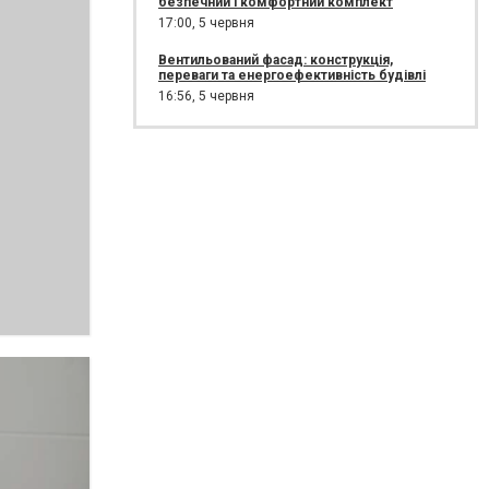
безпечний і комфортний комплект
17:00,
5 червня
Вентильований фасад: конструкція,
переваги та енергоефективність будівлі
16:56,
5 червня