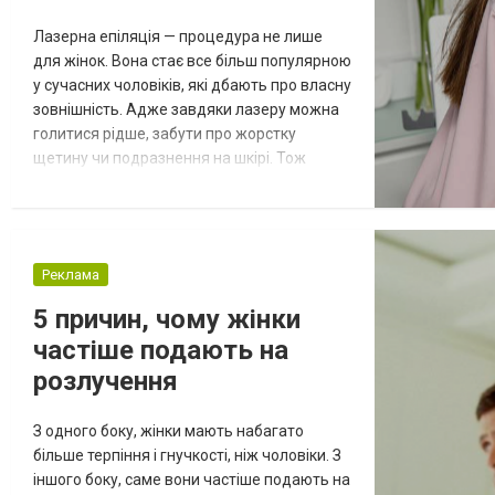
Лазерна епіляція — процедура не лише
для жінок. Вона стає все більш популярною
у сучасних чоловіків, які дбають про власну
зовнішність. Адже завдяки лазеру можна
голитися рідше, забути про жорстку
щетину чи подразнення на шкірі. Тож
сьогодні ми розкажемо про всі особливості
такої процедури. Лазерна епіляція для
жінок та чоловіків: чи є різниця? Так, звісно.
Чоловіче волосся — більш густе та щільне.
Реклама
Тож для досягнення бажаного ефекту
знадобиться трохи більш...
5 причин, чому жінки
частіше подають на
розлучення
З одного боку, жінки мають набагато
більше терпіння і гнучкості, ніж чоловіки. З
іншого боку, саме вони частіше подають на