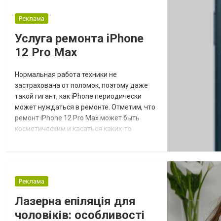
вам варто пройти за посиланням
Реклама
https://maister-lviv.com/remont/remont-
holodilnikov-lviv/lg та ознайомитися з
Услуга ремонта iPhone
пропоз...
12 Pro Max
Нормальная работа техники не
застрахована от поломок, поэтому даже
такой гигант, как iPhone периодически
может нуждаться в ремонте. Отметим, что
ремонт iPhone 12 Pro Max может быть
косметическим и касаться каких-то
внешних проблем, но если проблема
серьезнее, тогда принципиально важно
найти качественный сервис по ремонту.
Ремонт iPhone 12 Pro Max в Киеве
Реклама
Киевские службы диагностики и ремонта
техники Apple предлагают обширный
Лазерна епіляція для
список услуг, который способен...
чоловіків: особливості