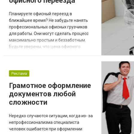
офисного переезда
Планируете офисный переезд в
ближайшее время? Не забудьте нанять
профессиональных офисных грузчиков
для работы. Они могут сделать процесс
максимально простым и беззаботным.
Будьте уверены, что цена офисного
переезда в Киеве является доступной, к
тому же вы будете полностью
освобождены от забот. Среди основных
преимуществ найма профессиональных
Реклама
грузчиков стоит выделить следующее: 1.
Грамотное оформление
Надежность Профессиональные грузчики
документов любой
имеют специальные навыки и опыт. О...
сложности
Нередко случаются ситуации, когда из- за
непрофессионализма специалиста
человек ошибается при оформлении