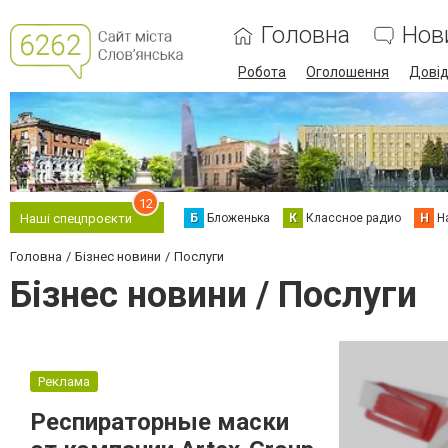
Головна
Нов
Робота
Оголошення
Дові
12
Б
Бложенька
К
Классное радио
Н
Н
Наші спецпроєкти
Головна
Бізнес новини
Послуги
Бізнес новини / Послуги
Реклама
Респираторные маски