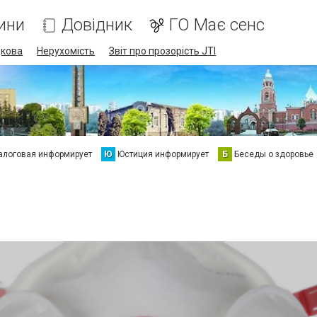
ини
Довідник
ГО Має сенс
дкова
Нерухомість
Звіт про прозорість JTI
алоговая информирует
Ю
Юстиция информирует
Б
Беседы о здоровье