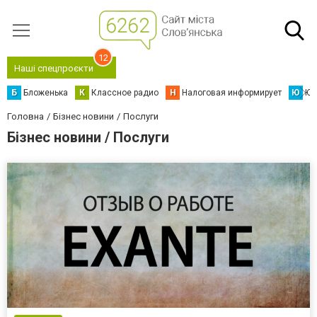
12
Наші спецпроєкти
Б
Бложенька
К
Классное радио
Н
Налоговая информирует
Ю
Юс
Головна
Бізнес новини
Послуги
Бізнес новини / Послуги