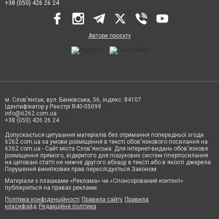
+38 (050) 426 26 24
Автори проєкту
м. Слов’янськ, вул. Банківська, 56, індекс: 84107
Ідентифікатор у Реєстрі R40-05099
info@6262.com.ua
+38 (050) 426 26 24
Допускається цитування матеріалів без отримання попередньої згоди
6262.com.ua за умови розміщення в тексті обов'язкового посилання на
6262.com.ua - Сайт міста Слов'янська. Для інтернет-видань обов'язкове
розміщення прямого, відкритого для пошукових систем гіперпосилання
на цитовані статті не нижче другого абзацу в тексті або в якості джерела.
Порушення виняткових прав переслідується Законом.
Матеріали з плашками «Реклама» чи «Спонсорований контент»
публікуються на правах реклами.
Політика конфіденційності
Правила сайту
Правила
класифайд
Редакційна політика