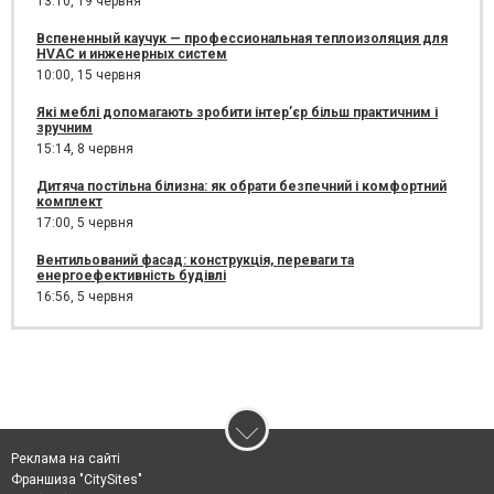
13:10,
19 червня
Вспененный каучук — профессиональная теплоизоляция для
HVAC и инженерных систем
10:00,
15 червня
Які меблі допомагають зробити інтер’єр більш практичним і
зручним
15:14,
8 червня
Дитяча постільна білизна: як обрати безпечний і комфортний
комплект
17:00,
5 червня
Вентильований фасад: конструкція, переваги та
енергоефективність будівлі
16:56,
5 червня
Реклама на сайті
Франшиза "CitySites"