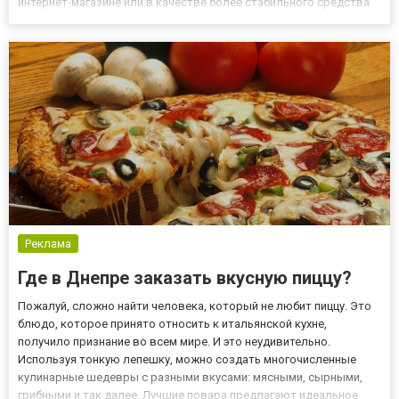
интернет-магазине или в качестве более стабильного средства
накопления, чем гривна. Причины могут быть самыми разными,
но в любом случае необходимо произвести ряд операций с...
Реклама
Где в Днепре заказать вкусную пиццу?
Пожалуй, сложно найти человека, который не любит пиццу. Это
блюдо, которое принято относить к итальянской кухне,
получило признание во всем мире. И это неудивительно.
Используя тонкую лепешку, можно создать многочисленные
кулинарные шедевры с разными вкусами: мясными, сырными,
грибными и так далее. Лучшие повара предлагают идеальное