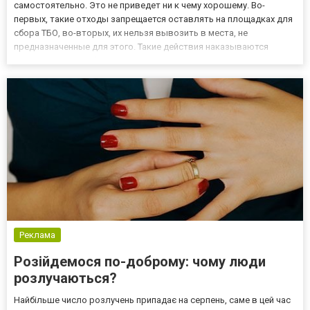
самостоятельно. Это не приведет ни к чему хорошему. Во-
первых, такие отходы запрещается оставлять на площадках для
сбора ТБО, во-вторых, их нельзя вывозить в места, не
предназначенные для этого. Такие действия наказываются
штрафами, но проблему это не решает, так как вам все равно
придется нанимать специальную компанию и оплачивать ее
услуги. Л...
Реклама
Розійдемося по-доброму: чому люди
розлучаються?
Найбільше число розлучень припадає на серпень, саме в цей час