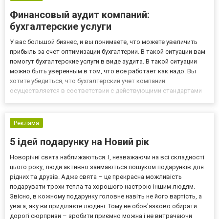
Финансовый аудит компаний:
бухгалтерские услуги
У вас большой бизнес, и вы понимаете, что можете увеличить
прибыль за счет оптимизации бухгалтерии. В такой ситуации вам
помогут бухгалтерские услуги в виде аудита. В такой ситуации
можно быть уверенным в том, что все работает как надо. Вы
хотите убедиться, что бухгалтерский учет компании
осуществляется в соответствии с действующими стандартами
законодательства? Сторонние эксперты проведут для вас
финансовый аудит и исследование финансовой отчетности.
Бухг...
Реклама
5 ідей подарунку на Новий рік
Новорічні свята наближаються. І, незважаючи на всі складності
цього року, люди активно займаються пошуком подарунків для
рідних та друзів. Адже свята – це прекрасна можливість
подарувати трохи тепла та хорошого настрою іншим людям.
Звісно, в кожному подарунку головне навіть не його вартість, а
увага, яку ви приділяєте людині. Тому не обов'язково обирати
дорогі сюрпризи – зробити приємно можна і не витрачаючи