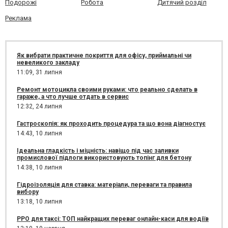
Подорожі
Робота
Дитячий розділ
Реклама
Як вибрати практичне покриття для офісу, приймальні чи
невеликого закладу
11:09,
31 липня
Ремонт мотоцикла своими руками: что реально сделать в
гараже, а что лучше отдать в сервис
12:32,
24 липня
Гастроскопія: як проходить процедура та що вона діагностує
14:43,
10 липня
Ідеальна гладкість і міцність: навіщо під час заливки
промислової підлоги використовують топінг для бетону
14:38,
10 липня
Гідроізоляція для ставка: матеріали, переваги та правила
вибору
13:18,
10 липня
РРО для таксі: ТОП найкращих переваг онлайн-каси для водіїв