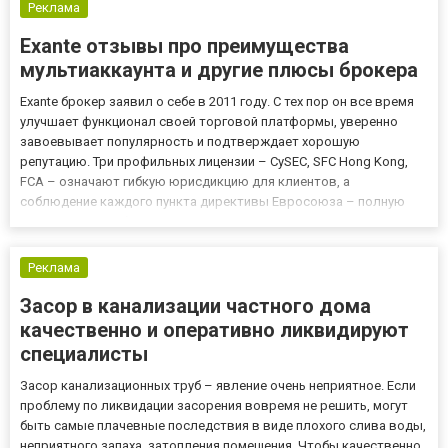
Реклама
Exante отзывы про преимущества
мультиаккаунта и другие плюсы брокера
Exante брокер заявил о себе в 2011 году. С тех пор он все время
улучшает функционал своей торговой платформы, уверенно
завоевывает популярность и подтверждает хорошую
репутацию. Три профильных лицензии – CySEC, SFC Hong Kong,
FCA – означают гибкую юрисдикцию для клиентов, а
соблюдение каждого пункта директивы Евросоюза – полную
прозрачность и безопасность сделок, защищенность аккаунтов
и отличные условия для торговли. Отзывы Exante о том, как
работать с му...
Реклама
Засор в канализации частного дома
качественно и оперативно ликвидируют
специалисты
Засор канализационных труб – явление очень неприятное. Если
проблему по ликвидации засорения вовремя не решить, могут
быть самые плачевные последствия в виде плохого слива воды,
неприятного запаха, затопления помещения. Чтобы качественно