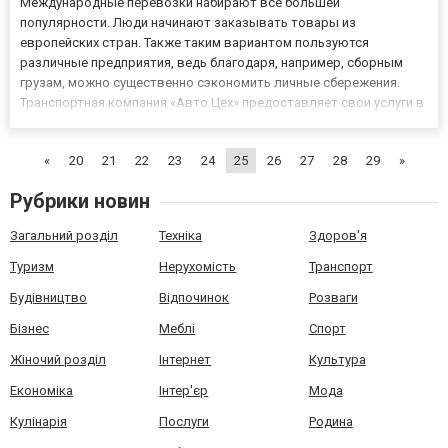
Международные перевозки набирают все большей
популярности. Люди начинают заказывать товары из
европейских стран. Также таким вариантом пользуются
различные предприятия, ведь благодаря, например, сборным
грузам, можно существенно сэкономить личные сбережения.
Транспортная компания «Авто Цех» предоставляет свои услуги в
данной отрасли по демократичной стоимости. Благодаря этому
можно существенно увеличить свой доход, продолжить
«
20
21
22
23
24
25
26
27
28
29
»
развиваться, также нет необход...
Рубрики новин
Загальний розділ
Техніка
Здоров'я
Туризм
Нерухомість
Транспорт
Будівництво
Відпочинок
Розваги
Бізнес
Меблі
Спорт
Жіночий розділ
Інтернет
Культура
Економіка
Інтер'єр
Мода
Кулінарія
Послуги
Родина