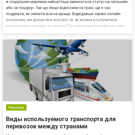
в соціальних мережах найчастіше змінюється статус на «вільний»
або «в пошуку». Так що якщо відносини на грані, ще є час
подумати, як змінити все на краще. Відвідавши сервіс онлайн
розлучень, ви дізнаєтесь все про те, як можна розлучитися
максимально швидко та зручно! Так уже влаштований наш світ -
люди закохуються, одружуються і ... розлучаються.
Розлучаються навіть пари, які довгий час були при...
Реклама
Виды используемого транспорта для
перевозок между странами