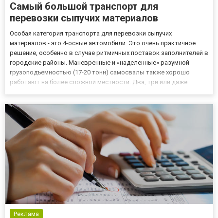
Самый большой транспорт для
перевозки сыпучих материалов
Особая категория транспорта для перевозки сыпучих
материалов - это 4-осные автомобили. Это очень практичное
решение, особенно в случае ритмичных поставок заполнителей в
городские районы. Маневренные и «наделенные» разумной
грузоподъемностью (17-20 тонн) самосвалы также хорошо
работают на более сложной местности. Два, три или даже
четыре приводных моста (8х4,8х6,8х8) позволяют многое. Наша
компания предлагает услуги транспортировки сыпучих
материалов на сай...
Реклама