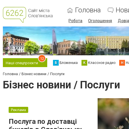
Головна
Нов
Робота
Оголошення
Дові
12
Б
Бложенька
К
Классное радио
Н
Н
Наші спецпроєкти
Головна
Бізнес новини
Послуги
Бізнес новини / Послуги
Реклама
Послуга по доставці