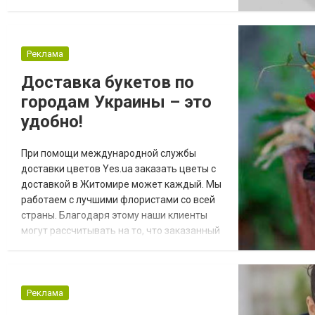
документами. Это не просто быстро и
удобно, но и еще имеет ряд других
преимуществ. Вы не стоите в бесконечных
Реклама
очередях, вы избегаете массу
бюрократических нюансов, так как всю эту
Доставка букетов по
работу мы делаем за вас. БТИ в Кие...
городам Украины – это
удобно!
При помощи международной службы
доставки цветов Yes.ua заказать цветы с
доставкой в Житомире может каждый. Мы
работаем с лучшими флористами со всей
страны. Благодаря этому наши клиенты
могут рассчитывать на то, что заказанный
ими букет будет изготовлен
профессиональными флористами и
доставлен в идеальном состоянии. Здесь
вы можете оставить свой заказ на
Реклама
доставку букета в Житомире!