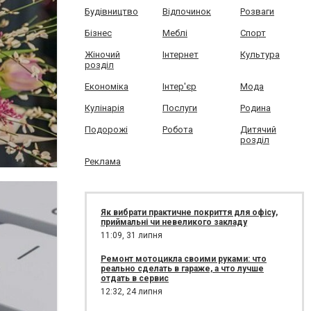
Будівництво
Відпочинок
Розваги
Бізнес
Меблі
Спорт
Жіночий
Інтернет
Культура
розділ
Економіка
Інтер'єр
Мода
Кулінарія
Послуги
Родина
Подорожі
Робота
Дитячий
розділ
Реклама
Як вибрати практичне покриття для офісу,
приймальні чи невеликого закладу
11:09,
31 липня
Ремонт мотоцикла своими руками: что
реально сделать в гараже, а что лучше
отдать в сервис
12:32,
24 липня