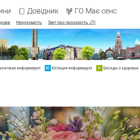
ини
Довідник
ГО Має сенс
дкова
Нерухомість
Звіт про прозорість JTI
алоговая информирует
Ю
Юстиция информирует
Б
Беседы о здоровье