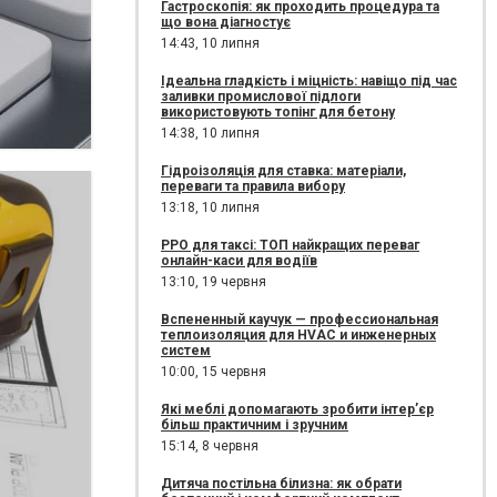
Гастроскопія: як проходить процедура та
що вона діагностує
14:43,
10 липня
Ідеальна гладкість і міцність: навіщо під час
заливки промислової підлоги
використовують топінг для бетону
14:38,
10 липня
Гідроізоляція для ставка: матеріали,
переваги та правила вибору
13:18,
10 липня
РРО для таксі: ТОП найкращих переваг
онлайн-каси для водіїв
13:10,
19 червня
Вспененный каучук — профессиональная
теплоизоляция для HVAC и инженерных
систем
10:00,
15 червня
Які меблі допомагають зробити інтер’єр
більш практичним і зручним
15:14,
8 червня
Дитяча постільна білизна: як обрати