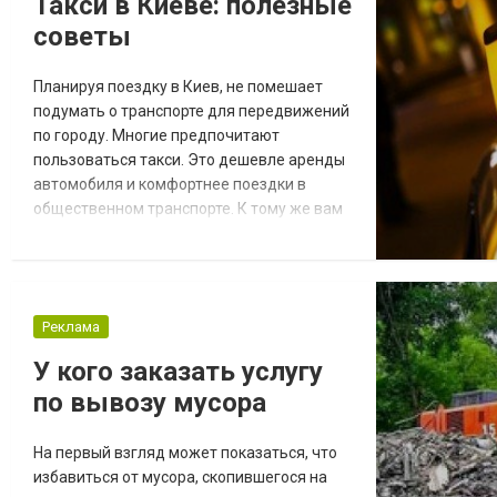
Такси в Киеве: полезные
советы
Планируя поездку в Киев, не помешает
подумать о транспорте для передвижений
по городу. Многие предпочитают
пользоваться такси. Это дешевле аренды
автомобиля и комфортнее поездки в
общественном транспорте. К тому же вам
не потребуется водительское
удостоверение или поездной документ.
Как можно использовать такси По ссылке
https://taxilex.com.ua/ можно заказать
Реклама
встречу в аэропорту или на вокзале в
определенное время. При необходимости
У кого заказать услугу
водитель будет ожидать...
по вывозу мусора
На первый взгляд может показаться, что
избавиться от мусора, скопившегося на