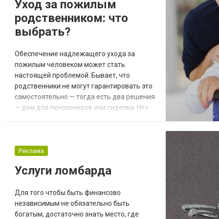
Уход за пожилым
Международная служба доставки цветов
родственником: что
Yes.ua предлагает свежие и гламурные
цв...
выбрать?
Обеспечение надлежащего ухода за
пожилым человеком может стать
настоящей проблемой. Бывает, что
родственники не могут гарантировать это
самостоятельно — тогда есть два решения
— дом для пенсионеров или сиделка. Что
лучше? Чем больше человеку лет, тем
больше проблем со здоровьем. Пожилые
люди борются с различными
заболеваниями, включая сердечно-
Реклама
сосудистые, диабет, болезнь
Услуги ломбарда
Альцгеймера, болезнь Паркинсона. К тому
же часто возникают проблемы с
Для того чтобы быть финансово
самостоятельным...
независимым не обязательно быть
богатым, достаточно знать место, где