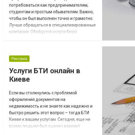
потребоваться как предпринимателям,
студентам и простым обывателям. Важно,
чтобы он был выполнен точно и грамотно.
Лучше обращаться в специализированные
компании. Обойдутся услуги бюро
переводов в умеренную стоимость, при
этом вы гарантированно получите
хороший результат. Для каких текстов
требуется профессиональный перевод
Реклама
Чаще всего в специализированные
Услуги БТИ онлайн в
компании обращаются для перевода
Киеве
различных документов. Это могу...
Если вы столкнулись с проблемой
оформления документов на
недвижимость и не знаете как надежно и
быстро решить этот вопрос – тогда БТИ
Киеве к вашим услугам. Сегодня, еще не
всеми людьми был оценен вариант
предоставления онлайн услуг связанных с