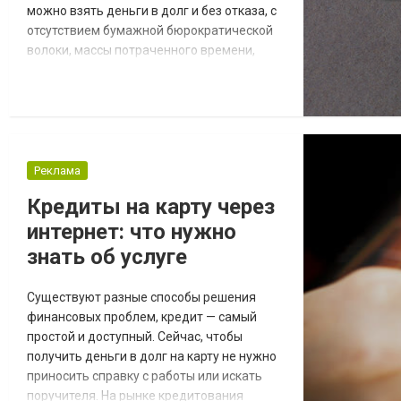
можно взять деньги в долг и без отказа, с
отсутствием бумажной бюрократической
волоки, массы потраченного времени,
множества документов и справок. Таким
местом является проверенный и
надежный ломбард «Скарбниця», который
готов всегда прийти на помощь своим
клиентам в их финансовых сложностях.
Основным преимуществом данного
Реклама
ломбарда является то, что вы всегда...
Кредиты на карту через
интернет: что нужно
знать об услуге
Существуют разные способы решения
финансовых проблем, кредит — самый
простой и доступный. Сейчас, чтобы
получить деньги в долг на карту не нужно
приносить справку с работы или искать
поручителя. На рынке кредитования