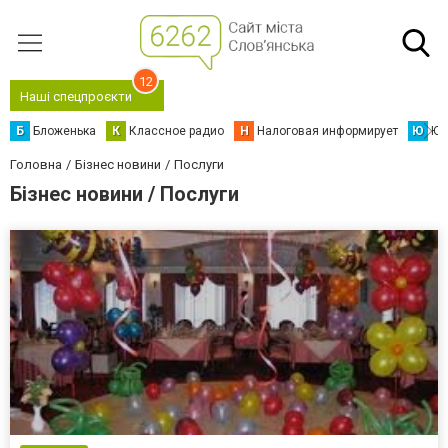
12
Наші спецпроєкти
Б
Бложенька
К
Классное радио
Н
Налоговая информирует
Ю
Юс
Головна
Бізнес новини
Послуги
Бізнес новини / Послуги