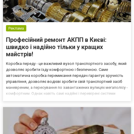
Реклама
Професійний ремонт АКПП в Києві:
швидко і надійно тільки у кращих
майстрів!
Коробка переду - це важливий вузол транспортного засобу, який
дозволяє зробити їзду комфортною і безпечною. Саме
автоматична коробка перемикання передач гарантує зручність
управління, дозволяє водієві зробити свій транспортний засіб
маневреним, а пересування по завантажених вулицях мегаполісу -
комфортним. Однак навіть самі надійні і перевірені системи
можуть виходити з ладу. У цьому випадку буде потрібно
терміновий ремонт АКПП Ніссан в Києві. В якості над...