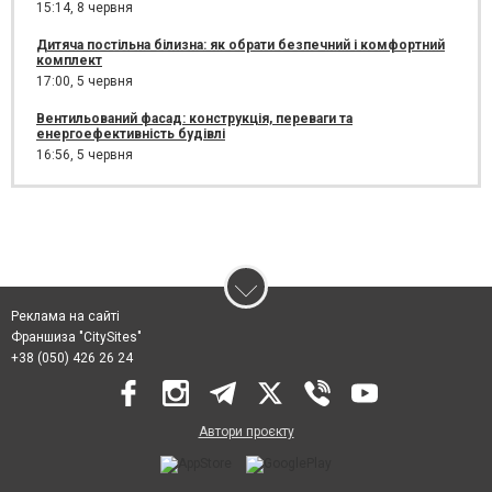
15:14,
8 червня
Дитяча постільна білизна: як обрати безпечний і комфортний
комплект
17:00,
5 червня
Вентильований фасад: конструкція, переваги та
енергоефективність будівлі
16:56,
5 червня
Реклама на сайті
Франшиза "CitySites"
+38 (050) 426 26 24
Автори проєкту