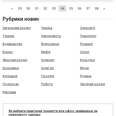
из аэропорта. Если Вы воспользуетесь услугой трансфера от
«
29
30
31
32
33
34
35
36
37
38
»
ком...
Рубрики новин
Загальний розділ
Техніка
Здоров'я
Туризм
Нерухомість
Транспорт
Будівництво
Відпочинок
Розваги
Бізнес
Меблі
Спорт
Жіночий розділ
Інтернет
Культура
Економіка
Інтер'єр
Мода
Кулінарія
Послуги
Родина
Подорожі
Робота
Дитячий розділ
Реклама
Як вибрати практичне покриття для офісу, приймальні чи
невеликого закладу