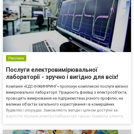
Реклама
Послуги електровимірювальної
лабораторії - зручно і вигідно для всіх!
Компанія «ЕДС-ІНЖИНІРИНГ» пропонує комплексні послуги виїзної
вимірювальної лабораторії. Працюють фахівці з електрооб'єкта,
проводять вимірювання на підприємствах різного профілю, на
великих об'єктах загального користування і в комерційних
будівлях і спорудах. Замовляють вигідні і цілком доступні за
вартістю послуги електролабораторії також і приватні клієнти,
причому проводить всі вишукування і необхідні випробування в
будь-який зручний для замовника час....