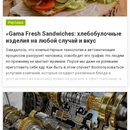
Реклама
«Gama Fresh Sandwiches: хлебобулочные
изделия на любой случай и вкус
Ожидалось, что компьютерные технологии и автоматизация
процессов разгрузят человека, освободят его график. Но людям
по-прежнему не хватает времени. Порой мы даже не успеваем
приготовить себе еду. Как быть в этом случае? Воспользоваться
услугами компаний, которые создают различные блюда и
доставляют их заказчику прямо на дом или в офис. Например, в
Киевской области уже более десяти лет действует пекарня Gama
Fresh Sandwiches — это один из крупнейших произво...