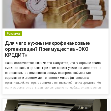
Реклама
Для чего нужны микрофинансовые
организации? Преимущества «ЭКО
КРЕДИТ»
Наши соотечественники часто жалуются, что в Украине стало
«модно» жить в кредит. При этом акцент усиленно делается на
отрицательное влияние на социум экспресс-займов «до
зарплаты» и в целом деятельности микрофинансовых
организаций, которые занимаются выдачей таких средств. Но
если рассматривать данную ситуацию поглубже, оказывается,
что «проблема» носит мировой характер. Опыт выдачи займов в
странах «третьего мира» Удивительно, но история
происхождения МФО...