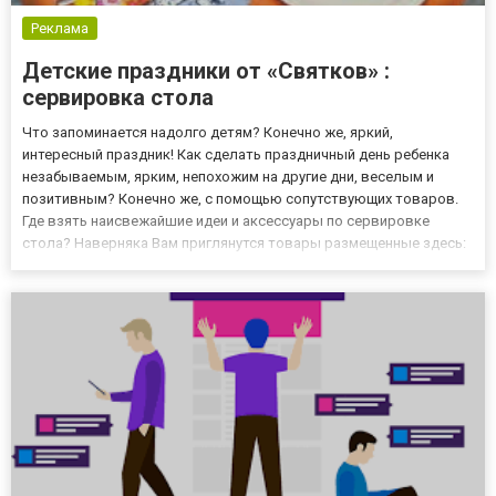
Реклама
Детские праздники от «Святков» :
сервировка стола
Что запоминается надолго детям? Конечно же, яркий,
интересный праздник! Как сделать праздничный день ребенка
незабываемым, ярким, непохожим на другие дни, веселым и
позитивным? Конечно же, с помощью сопутствующих товаров.
Где взять наисвежайшие идеи и аксессуары по сервировке
стола? Наверняка Вам приглянутся товары размещенные здесь:
https://svyatkov.com.ua/shop/servirovka-stola Просто невероятное
количество абсолютно безопасных стаканчиков и тарелок
всево...