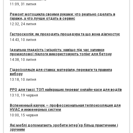
11:09,
31 липня
Ремонт мотоцикла своими руками: что реально сделать в
гараже, а что лучше отдать в сервис
12:32,
24 липня
Гастроскопія: як проходить процедура та що вона діагностує
14:43,
10 липня
Ідеальна гладкість і міцність: навіщо під час заливки
промислової підлоги використовують топінг для бетону
14:38,
10 липня
Гідроізоляція для ставка: матеріали, переваги та правила
вибору
13:18,
10 липня
РРО для таксі: ТОП найкращих переваг онлайн-каси для водіїв
13:10,
19 червня
Вспененный каучук — профессиональная теплоизоляция для
HVAC и инженерных систем
10:00,
15 червня
Які меблі допомагають зробити інтер’єр більш практичним і
зручним