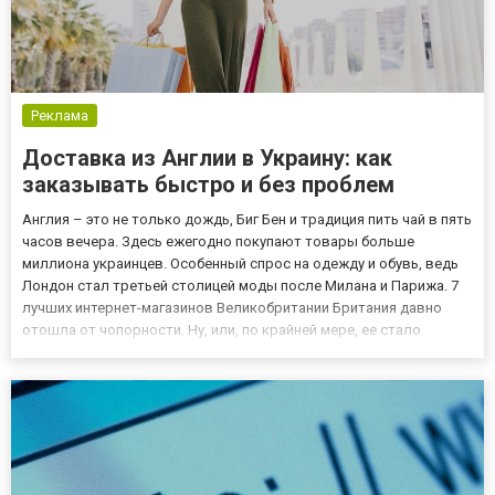
Реклама
Доставка из Англии в Украину: как
заказывать быстро и без проблем
Англия – это не только дождь, Биг Бен и традиция пить чай в пять
часов вечера. Здесь ежегодно покупают товары больше
миллиона украинцев. Особенный спрос на одежду и обувь, ведь
Лондон стал третьей столицей моды после Милана и Парижа. 7
лучших интернет-магазинов Великобритании Британия давно
отошла от чопорности. Ну, или, по крайней мере, ее стало
меньше. Здесь всё также можно найти аристократичные
костюмы и изысканные шляпы, но это больше дань старой
добро...