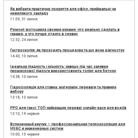
Як вибрати практичне покриття для офісу, приймальні чи
невеликого закладу
11:09,
31 липня
Ремонт мотоцикла своими руками: что реально сделать в
гараже, а что лучше отдать в сервис
12:32,
24 липня
Гастроскопія: як проходить процедура та що вона діагностує
14:43,
10 липня
Ідеальна гладкість і міцність: навіщо під час заливки
промислової підлоги використовують топінг для бетону
14:38,
10 липня
Гідроізоляція для ставка: матеріали, переваги та правила
вибору
13:18,
10 липня
РРО для таксі: ТОП найкращих переваг онлайн-каси для водіїв
13:10,
19 червня
Вспененный каучук — профессиональная теплоизоляция для
HVAC и инженерных систем
10:00,
15 червня