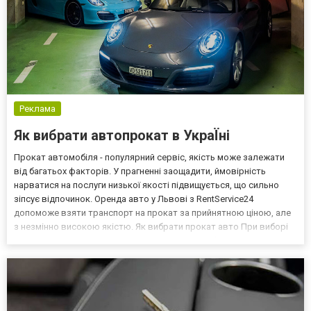
Реклама
Як вибрати автопрокат в УкраЇні
Прокат автомобіля - популярний сервіс, якість може залежати
від багатьох факторів. У прагненні заощадити, ймовірність
нарватися на послуги низької якості підвищується, що сильно
зіпсує відпочинок. Оренда авто у Львові з RentService24
допоможе взяти транспорт на прокат за прийнятною ціною, але
з незмінно високою якістю. Як вибрати прокат авто При виборі
сервісу надання орендних авто в Україні потрібно брати до уваги
наступне: якість і різноманітність автопа...