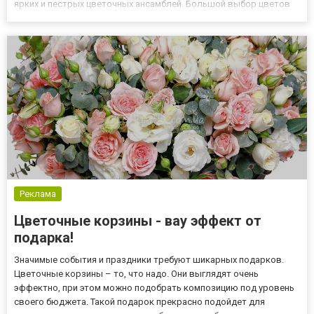
ярких и пестрых цветочных ансамблей. Большой выбор цветов
на сайте BuketLand дает возможность подобрать утонченные
презенты для романтичного свидания, встречи после разлуки и
подня...
Реклама
Цветочные корзины - вау эффект от
подарка!
Значимые события и праздники требуют шикарных подарков.
Цветочные корзины – то, что надо. Они выглядят очень
эффектно, при этом можно подобрать композицию под уровень
своего бюджета. Такой подарок прекрасно подойдет для