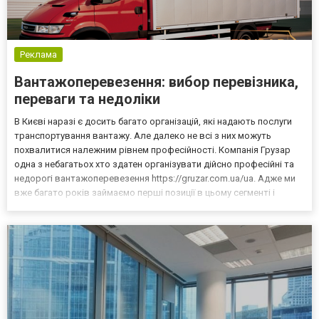
Реклама
Вантажоперевезення: вибор перевізника,
переваги та недоліки
В Києві наразі є досить багато організацій, які надають послуги
транспортування вантажу. Але далеко не всі з них можуть
похвалитися належним рівнем професійності. Компанія Грузар
одна з небагатьох хто здатен організувати дійсно професійні та
недорогі вантажоперевезення https://gruzar.com.ua/ua. Адже ми
вже багато років займаємо перші позиції в цьому сегменті і
знаємо, що запропонувати замовнику. Індивідуальній підхід та
оперативність це те чим вирізняється...