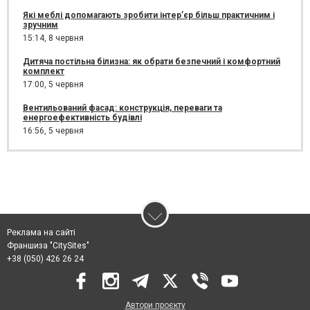
Які меблі допомагають зробити інтер’єр більш практичним і
зручним
15:14,
8 червня
Дитяча постільна білизна: як обрати безпечний і комфортний
комплект
17:00,
5 червня
Вентильований фасад: конструкція, переваги та
енергоефективність будівлі
16:56,
5 червня
Реклама на сайті
Франшиза "CitySites"
+38 (050) 426 26 24
Автори проєкту