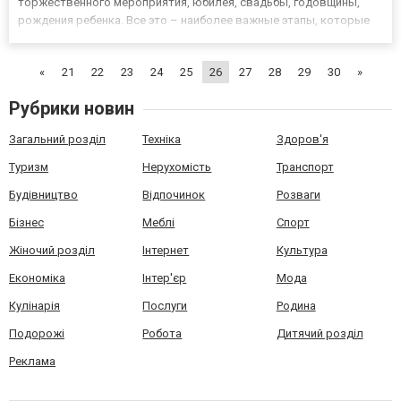
торжественного мероприятия, юбилея, свадьбы, годовщины,
рождения ребенка. Все это – наиболее важные этапы, которые
следует отметить ярким и необычным букетом. Да и в плане
особенностей адресата корзины цветов также универсальны –
«
21
22
23
24
25
26
27
28
29
30
»
их можно д...
Рубрики новин
Загальний розділ
Техніка
Здоров'я
Туризм
Нерухомість
Транспорт
Будівництво
Відпочинок
Розваги
Бізнес
Меблі
Спорт
Жіночий розділ
Інтернет
Культура
Економіка
Інтер'єр
Мода
Кулінарія
Послуги
Родина
Подорожі
Робота
Дитячий розділ
Реклама