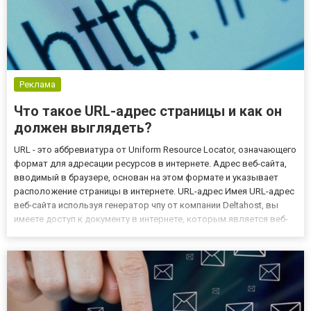
Реклама
Что такое URL-адрес страницы и как он
должен выглядеть?
URL - это аббревиатура от Uniform Resource Locator, означающего
формат для адресации ресурсов в интернете. Адрес веб-сайта,
вводимый в браузере, основан на этом формате и указывает
расположение страницы в интернете. URL-адрес Имея URL-адрес
веб-сайта используя генератор чпу от компании Deltahost, вы
имеете доступ к документу в интернете, которым является веб-
сайт. Его форма чрезвычайно важна. URL-адрес должен быть
дружественным, как для пользователей, так...