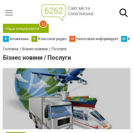
12
Наші спецпроєкти
Б
Бложенька
К
Классное радио
Н
Налоговая информирует
Ю
Юс
Головна
Бізнес новини
Послуги
Бізнес новини / Послуги