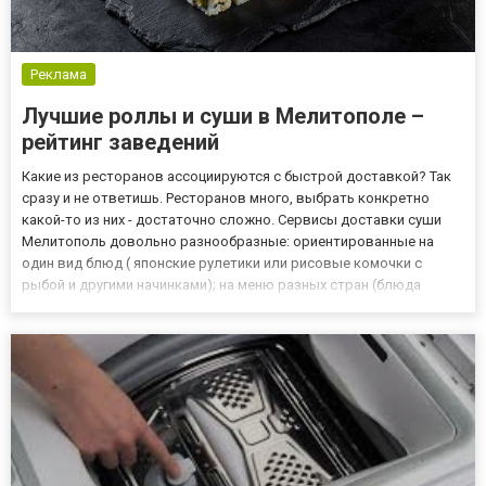
Реклама
Лучшие роллы и суши в Мелитополе –
рейтинг заведений
Какие из ресторанов ассоциируются с быстрой доставкой? Так
сразу и не ответишь. Ресторанов много, выбрать конкретно
какой-то из них - достаточно сложно. Сервисы доставки суши
Мелитополь довольно разнообразные: ориентированные на
один вид блюд ( японские рулетики или рисовые комочки с
рыбой и другими начинками); на меню разных стран (блюда
кухонь нескольких стран мира); только на японскую рецептуру.
Но в каждом из них есть свои прелести. Разбираемся на прим...