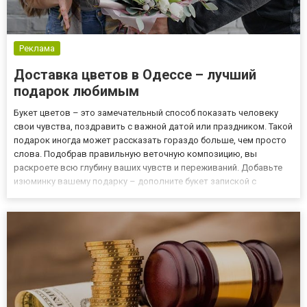
Реклама
Доставка цветов в Одессе – лучший
подарок любимым
Букет цветов – это замечательный способ показать человеку
свои чувства, поздравить с важной датой или праздником. Такой
подарок иногда может рассказать гораздо больше, чем просто
слова. Подобрав правильную веточную композицию, вы
раскроете всю глубину ваших чувств и переживаний. Добавьте
изюминку вашему подарку – дополните букет запиской с
поздравлениями, сладким лакомством или милой плюшевой
игрушкой. Заказать доставку цветов в Одессе можно всего за
пару...