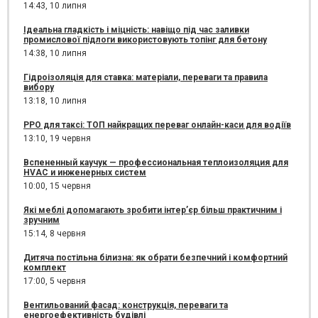
14:43,
10 липня
Ідеальна гладкість і міцність: навіщо під час заливки
промислової підлоги використовують топінг для бетону
14:38,
10 липня
Гідроізоляція для ставка: матеріали, переваги та правила
вибору
13:18,
10 липня
РРО для таксі: ТОП найкращих переваг онлайн-каси для водіїв
13:10,
19 червня
Вспененный каучук — профессиональная теплоизоляция для
HVAC и инженерных систем
10:00,
15 червня
Які меблі допомагають зробити інтер’єр більш практичним і
зручним
15:14,
8 червня
Дитяча постільна білизна: як обрати безпечний і комфортний
комплект
17:00,
5 червня
Вентильований фасад: конструкція, переваги та
енергоефективність будівлі