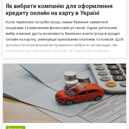
Як вибрати компанію для оформлення
кредиту онлайн на карту в Україні
Коли терміново потрібні гроші, немає бажання займатися
пошуками та вивченням фінансових установ. Однак ретельний
вибір компанії дасть можливість безпечно взяти гроші в кредит
онлайн на картку, уникнувши прихованих платежів та комісій. Щоб
допомогти позичальникам правильно вибрати організацію, ми
розповіли про перевірені способи. Як самостійно вибрати
фінансову установу На тематичних порталах є списки
мікрофінансових організацій з умовами отримання грошей в...
Реклама