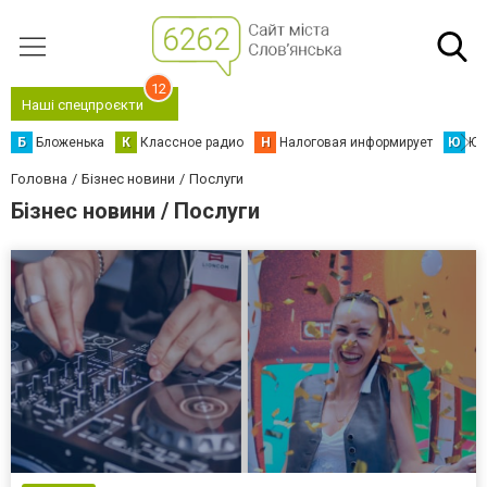
12
Наші спецпроєкти
Б
Бложенька
К
Классное радио
Н
Налоговая информирует
Ю
Юс
Головна
Бізнес новини
Послуги
Бізнес новини / Послуги