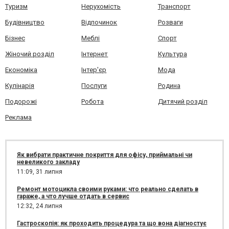
Туризм
Нерухомість
Транспорт
Будівництво
Відпочинок
Розваги
Бізнес
Меблі
Спорт
Жіночий розділ
Інтернет
Культура
Економіка
Інтер'єр
Мода
Кулінарія
Послуги
Родина
Подорожі
Робота
Дитячий розділ
Реклама
Як вибрати практичне покриття для офісу, приймальні чи
невеликого закладу
11:09,
31 липня
Ремонт мотоцикла своими руками: что реально сделать в
гараже, а что лучше отдать в сервис
12:32,
24 липня
Гастроскопія: як проходить процедура та що вона діагностує