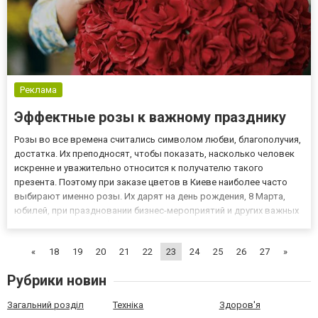
Реклама
Эффектные розы к важному празднику
Розы во все времена считались символом любви, благополучия,
достатка. Их преподносят, чтобы показать, насколько человек
искренне и уважительно относится к получателю такого
презента. Поэтому при заказе цветов в Киеве наиболее часто
выбирают именно розы. Их дарят на день рождения, 8 Марта,
юбилей, при праздновании бизнес-мероприятий и других важных
и торжественных событий. Невозможно перечислить все
поводы, во время которых этот цветок будет самым желанным...
«
18
19
20
21
22
23
24
25
26
27
»
Рубрики новин
Загальний розділ
Техніка
Здоров'я