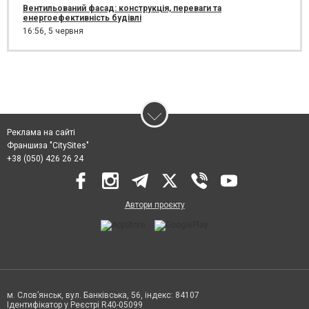
Вентильований фасад: конструкція, переваги та
енергоефективність будівлі
16:56,
5 червня
Реклама на сайті
Франшиза "CitySites"
+38 (050) 426 26 24
Автори проєкту
м. Слов’янськ, вул. Банківська, 56, індекс: 84107
Ідентифікатор у Реєстрі R40-05099