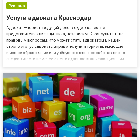
Реклама
Услуги адвоката Краснодар
Адвокат — юрист, ведущий дело в суде в качестве
представителя или защитника, независимый консультант по
правовым вопросам. Кто может стать адвокатом В нашей
стране статус адвоката вправе получить юристы, имеющие
высшее образование или учёную степень, проработавшие по
специальности не менее 2 лет и сдавшие квалификационный
экзамен. Поскольку закон предъявляет высокие требования к
профессиональным качествам адвокатов, то ими обычно
становятся: · судь...