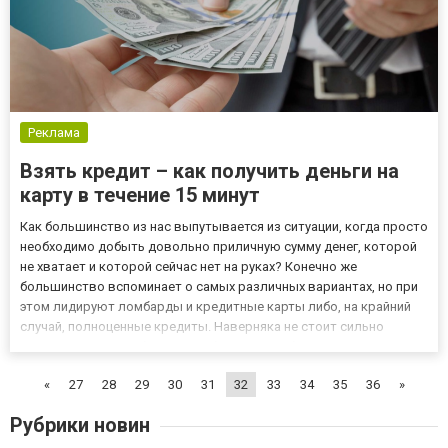
Реклама
Взять кредит – как получить деньги на
карту в течение 15 минут
Как большинство из нас выпутывается из ситуации, когда просто
необходимо добыть довольно приличную сумму денег, которой
не хватает и которой сейчас нет на руках? Конечно же
большинство вспоминает о самых различных вариантах, но при
этом лидируют ломбарды и кредитные карты либо, на крайний
случай, полноценные кредиты. Наверняка не стоит сильно
вдаваться в подробности, чтобы понять – быстро деньги
получить и при этом без процентов нереально, но можно
«
27
28
29
30
31
32
33
34
35
36
»
выбрать...
Рубрики новин