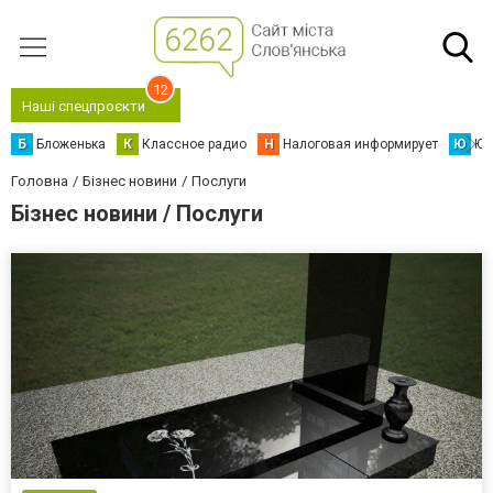
12
Наші спецпроєкти
Б
Бложенька
К
Классное радио
Н
Налоговая информирует
Ю
Юс
Головна
Бізнес новини
Послуги
Бізнес новини / Послуги