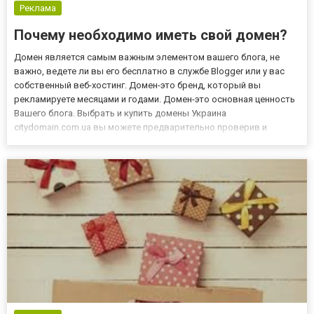
Реклама
Почему необходимо иметь свой домен?
Домен является самым важным элементом вашего блога, не
важно, ведете ли вы его бесплатно в службе Blogger или у вас
собственный веб-хостинг. Домен-это бренд, который вы
рекламируете месяцами и годами. Домен-это основная ценность
Вашего блога. Выбрать и купить домены Украина
citydomain.com.ua вы можете предварительно проверив и
зарегистрировав домен. В блоге вы можете хоть каждый день
менять все: хостинг, дизайн, шаблон или даже автора/владельца.
Вы также м...