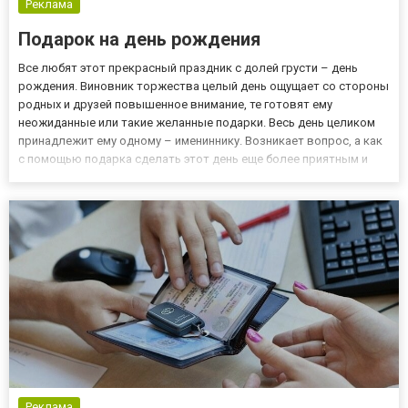
Реклама
Подарок на день рождения
Все любят этот прекрасный праздник с долей грусти – день
рождения. Виновник торжества целый день ощущает со стороны
родных и друзей повышенное внимание, те готовят ему
неожиданные или такие желанные подарки. Весь день целиком
принадлежит ему одному – имениннику. Возникает вопрос, а как
с помощью подарка сделать этот день еще более приятным и
привнести в него несколько ярких моментов? Каким же должен
быть этот полезный подарок на День рождения? В первую оче...
Реклама