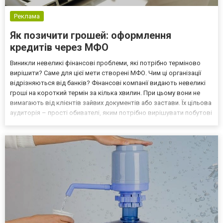
Реклама
Як позичити грошей: оформлення
кредитів через МФО
Виникли невеликі фінансові проблеми, які потрібно терміново
вирішити? Саме для цієї мети створені МФО. Чим ці організації
відрізняються від банків? Фінансові компанії видають невеликі
гроші на короткий термін за кілька хвилин. При цьому вони не
вимагають від клієнтів зайвих документів або застави. Їх цільова
аудиторія – прості обивателі, яким потрібно вирішувати побутові
проблеми. Як оформляються кредити? Найчастіше весь процес
проходить дистанційно. Оформ...