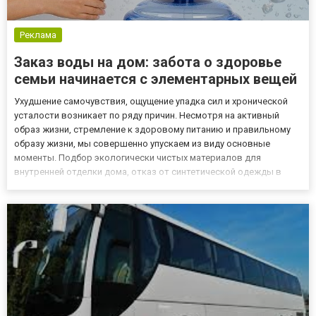
Реклама
Заказ воды на дом: забота о здоровье
семьи начинается с элементарных вещей
Ухудшение самочувствия, ощущение упадка сил и хронической
усталости возникает по ряду причин. Несмотря на активный
образ жизни, стремление к здоровому питанию и правильному
образу жизни, мы совершенно упускаем из виду основные
моменты. Подбор экологически чистых материалов для
внутренней отделки дома, отказ от синтетической одежды в
пользу натуральных тканей, исключение продуктов с ГМО и
консервантами из рациона – бесспорные плюсы. Но
параллельно с такими...