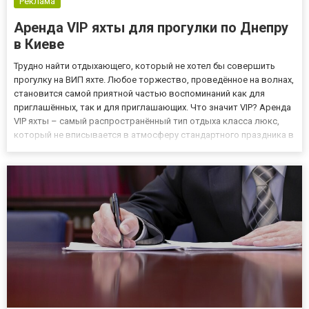
Реклама
Аренда VIP яхты для прогулки по Днепру
в Киеве
Трудно найти отдыхающего, который не хотел бы совершить
прогулку на ВИП яхте. Любое торжество, проведённое на волнах,
становится самой приятной частью воспоминаний как для
приглашённых, так и для приглашающих. Что значит VIP? Аренда
VIP яхты – самый распространённый тип отдыха класса люкс,
который не вписывается в атмосферу стандартного праздника в
ресторане. Фактически, это отдых «2 в одном», ведь организация
события с соответствующим оформлением и меню з...