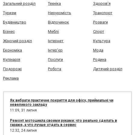
Загальний розділ
Техніка
Здоров'я
Туризм
Нерухомість
Транспорт
Будівництво
Відпочинок
Розваги
Бізнес
Меблі
Спорт
Жіночий розділ
Інтернет
Культура
Економіка
Інтер'єр
Мода
Кулінарія
Послуги
Родина
Подорожі
Робота
Дитячий розділ
Реклама
Як вибрати практичне покриття для офісу, приймальні чи
невеликого закладу
11:09,
31 липня
Ремонт мотоцикла своими руками: что реально сделать в
гараже, а что лучше отдать в сервис
12:32,
24 липня