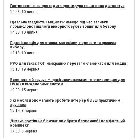
Гастроскопія: як проходить процедура та що вона діагностує
14:43,
10 липня
Ідеальна гладкість і міцність: навіщо під час заливки
промислової підлоги використовують топінг для бетону
14:38,
10 липня
Гідроізоляція для ставка: матеріали, переваги та правила
вибору
13:18,
10 липня
РРО для таксі: ТОП найкращих переваг онлайн-каси для водіїв
13:10,
19 червня
Вспененный каучук — профессиональная теплоизоляция для
HVAC и инженерных систем
10:00,
15 червня
Які меблі допомагають зробити інтер’єр більш практичним і
зручним
15:14,
8 червня
Дитяча постільна білизна: як обрати безпечний і комфортний
комплект
17:00,
5 червня